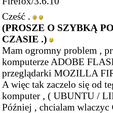
Firefox/3.6.10
Cześć .
(PROSZE O SZYBKĄ P
CZASIE .)
Mam ogromny problem , prób
komputerze ADOBE FLASH
przeglądarki MOZILLA F
A więc tak zaczelo się od t
komputer , ( UBUNTU / LI
Później , chcialam wlaczyc