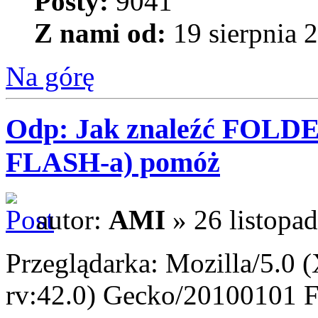
Posty:
9041
Z nami od:
19 sierpnia 
Na górę
Odp: Jak znaleźć FOLD
FLASH-a) pomóż
autor:
AMI
» 26 listopa
Przeglądarka: Mozilla/5.0 
rv:42.0) Gecko/20100101 F