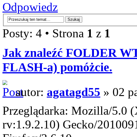
Odpowiedz
Posty: 4 • Strona
1
z
1
Jak znaleźć FOLDER WT
FLASH-a) pomóżcie.
autor:
agatagd55
» 02 pa
Przeglądarka: Mozilla/5.0 
rv:1.9.2.10) Gecko/201009