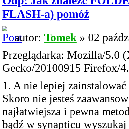
Odp: Jak znaleźć FOLD
FLASH-a) pomóż
autor:
Tomek
» 02 paźdz
Przeglądarka: Mozilla/5.0 (
Gecko/20100915 Firefox/4
1. A nie lepiej zainstalowa
Skoro nie jesteś zaawanso
najłatwiejsza i pewna met
bądź w synapticu wyszukaj 