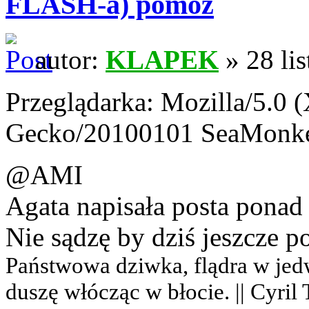
FLASH-a) pomóż
autor:
KLAPEK
» 28 li
Przeglądarka: Mozilla/5.0 (
Gecko/20100101 SeaMonke
@AMI
Agata napisała posta ponad 
Nie sądzę by dziś jeszcze 
Państwowa dziwka, flądra w jedwab
duszę włócząc w błocie. || Cyril