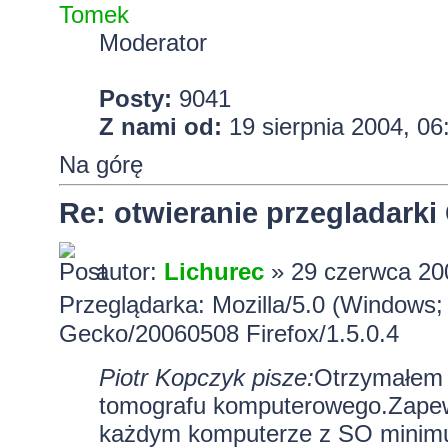
Tomek
Moderator
Posty:
9041
Z nami od:
19 sierpnia 2004, 06
Na górę
Re: otwieranie przegladark
autor:
Lichurec
» 29 czerwca 20
Przeglądarka: Mozilla/5.0 (Windows; 
Gecko/20060508 Firefox/1.5.0.4
Piotr Kopczyk pisze:
Otrzymałem 
tomografu komputerowego.Zapew
każdym komputerze z SO minimu