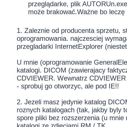
przeglądarke, plik AUTORUn.exe 
może brakować.Ważne bo leczę z
1. Zaleznie od producenta sprzetu, 
oprogramowania. najczesciej wymaga
przegladarki InternetExplorer (nieste
U mnie (oprogramowanie GeneralElect
katalogi. DICOM (zawierajacy fakty
CDVIEWER. Wewnatrz CDVIEWER powi
- sprobuj go otworzyc, ale pod IE!!
2. Jezeli masz jedynie katalog DIC
roznych katalogach (tak, jakby byly t
spore pliki bez rozszerzenia (u mnie
katalogi ze zdjeciami RM / TK.