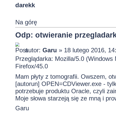
darekk
Na górę
Odp: otwieranie przeglada
autor:
Garu
» 18 lutego 2016, 14
Przeglądarka: Mozilla/5.0 (Windows
Firefox/45.0
Mam płyty z tomografii. Owszem, otw
[autorun] OPEN=CDViewer.exe - tyl
potrzebuje produktu Oracle, czyli zai
Moje słowa starzeją się ze mną i pr
Garu