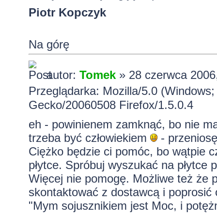
Piotr Kopczyk
Na górę
autor:
Tomek
» 28 czerwca 2006
Przeglądarka: Mozilla/5.0 (Windows; 
Gecko/20060508 Firefox/1.5.0.4
eh - powinienem zamknąć, bo nie ma
trzeba być człowiekiem
- przeniosę
Ciężko będzie ci pomóc, bo wątpie czy
płytce. Spróbuj wyszukać na płytce pli
Więcej nie pomogę. Możliwe też że pł
skontaktować z dostawcą i poprosić
"Mym sojusznikiem jest Moc, i potężn