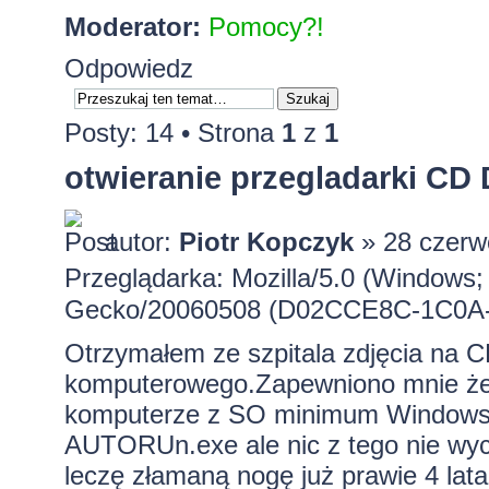
Moderator:
Pomocy?!
Odpowiedz
Posty: 14 • Strona
1
z
1
otwieranie przegladarki CD
autor:
Piotr Kopczyk
» 28 czerw
Przeglądarka: Mozilla/5.0 (Windows; 
Gecko/20060508 (D02CCE8C-1C0A-F
Otrzymałem ze szpitala zdjęcia na 
komputerowego.Zapewniono mnie że
komputerze z SO minimum Windows 98
AUTORUn.exe ale nic z tego nie wy
leczę złamaną nogę już prawie 4 lata