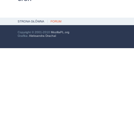
STRONA GŁÓWNA
FORUM
Copyright © 2001-2010
MozillaPL.org
Grafika:
Aleksandra Drachal