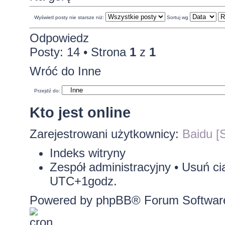
Wyświetl posty nie starsze niż:
Sortuj wg
Odpowiedz
Posty: 14 • Strona
1
z
1
Wróć do Inne
Przejdź do:
Kto jest online
Zarejestrowani użytkownicy:
Baidu [S
Indeks witryny
Zespół administracyjny
•
Usuń ci
UTC+1godz.
Powered by
phpBB
® Forum Softwar