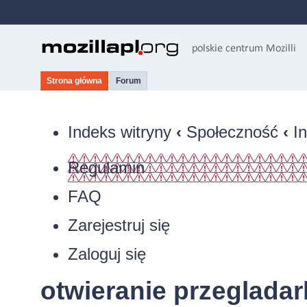
Strona główna
Forum
Indeks witryny
‹
Społeczność
‹
I
Regulamin
FAQ
Zarejestruj się
Zaloguj się
otwieranie przeglada