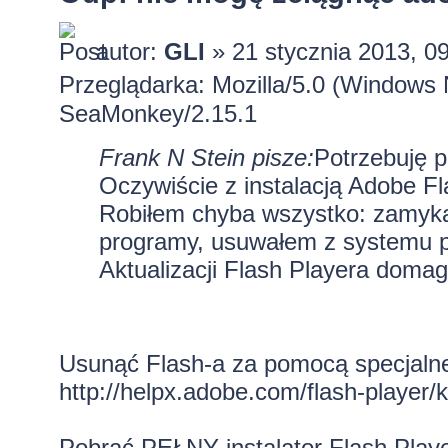
autor:
GLI
» 21 stycznia 2013, 0
Przeglądarka: Mozilla/5.0 (Windows
SeaMonkey/2.15.1
Frank N Stein pisze:
Potrzebuję 
Oczywiście z instalacją Adobe Fl
Robiłem chyba wszystko: zamykał
programy, usuwałem z systemu p
Aktualizacji Flash Playera domag
Usunąć Flash-a za pomocą specjaln
http://helpx.adobe.com/flash-player/k
Pobrać PEŁNY instalator Flash Playe