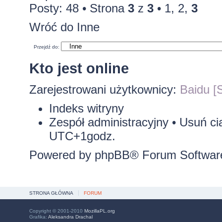
Posty: 48 •
Strona
3
z
3
•
1
,
2
,
3
Wróć do Inne
Przejdź do:
Kto jest online
Zarejestrowani użytkownicy:
Baidu [S
Indeks witryny
Zespół administracyjny
•
Usuń ci
UTC+1godz.
Powered by
phpBB
® Forum Softwar
STRONA GŁÓWNA
FORUM
Copyright © 2001-2010
MozillaPL.org
Grafika:
Aleksandra Drachal