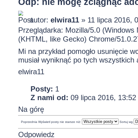
Odp: nie mogę zciągnąc ado
autor:
elwira11
» 11 lipca 2016, 
Przeglądarka: Mozilla/5.0 (Windows
(KHTML, like Gecko) Chrome/51.0.2
Mi na przykład pomogło usunięcie wc
musiał wyniknąć po tych wszystkich 
elwira11
Posty:
1
Z nami od:
09 lipca 2016, 13:52
Na górę
Poprzednia
Wyświetl posty nie starsze niż:
Sortuj wg
Odpowiedz