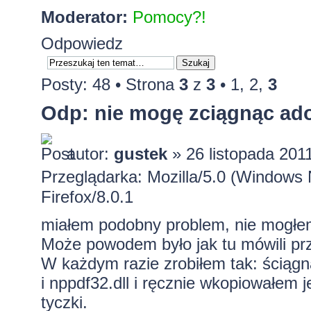
Moderator:
Pomocy?!
Odpowiedz
Posty: 48 •
Strona
3
z
3
•
1
,
2
,
3
Odp: nie mogę zciągnąc ado
autor:
gustek
» 26 listopada 201
Przeglądarka: Mozilla/5.0 (Window
Firefox/8.0.1
miałem podobny problem, nie mogłem 
Może powodem było jak tu mówili p
W każdym razie zrobiłem tak: ściąg
i nppdf32.dll i ręcznie wkopiowałem j
tyczki.