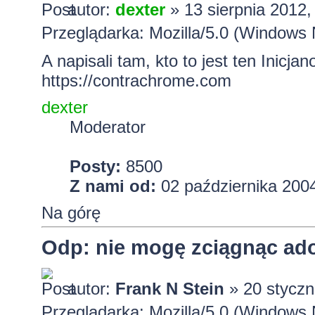
autor:
dexter
» 13 sierpnia 2012,
Przeglądarka: Mozilla/5.0 (Windows 
A napisali tam, kto to jest ten Inicjan
https://contrachrome.com
dexter
Moderator
Posty:
8500
Z nami od:
02 października 2004
Na górę
Odp: nie mogę zciągnąc ado
autor:
Frank N Stein
» 20 styczn
Przeglądarka: Mozilla/5.0 (Window