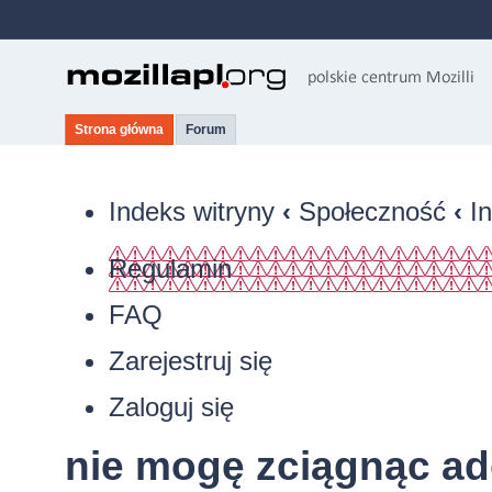
Strona główna
Forum
Indeks witryny
‹
Społeczność
‹
I
Regulamin
FAQ
Zarejestruj się
Zaloguj się
nie mogę zciągnąc ad