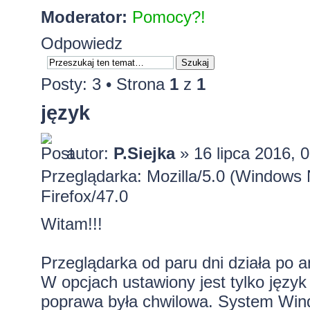
Moderator:
Pomocy?!
Odpowiedz
Posty: 3 • Strona
1
z
1
język
autor:
P.Siejka
» 16 lipca 2016, 
Przeglądarka: Mozilla/5.0 (Window
Firefox/47.0
Witam!!!
Przeglądarka od paru dni działa po a
W opcjach ustawiony jest tylko język
poprawa była chwilowa. System Wind