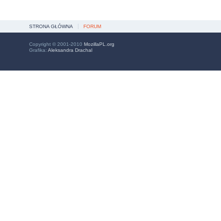
STRONA GŁÓWNA
FORUM
Copyright © 2001-2010
MozillaPL.org
Grafika:
Aleksandra Drachal