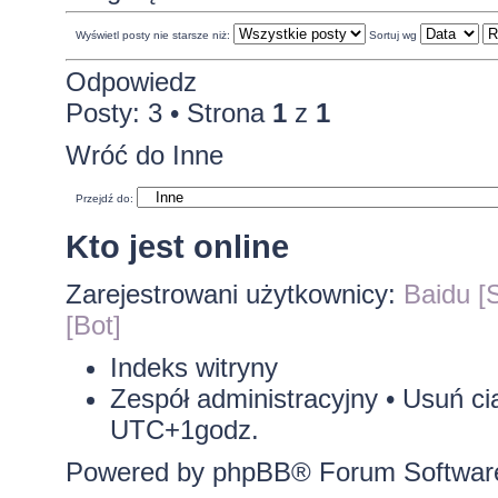
Wyświetl posty nie starsze niż:
Sortuj wg
Odpowiedz
Posty: 3 • Strona
1
z
1
Wróć do Inne
Przejdź do:
Kto jest online
Zarejestrowani użytkownicy:
Baidu [S
[Bot]
Indeks witryny
Zespół administracyjny
•
Usuń ci
UTC+1godz.
Powered by
phpBB
® Forum Softwar