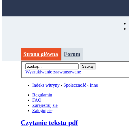
Strona główna
Forum
Wyszukiwanie zaawansowane
Indeks witryny
‹
Społeczność
‹
Inne
Regulamin
FAQ
Zarejestruj się
Zaloguj się
Czytanie tekstu pdf