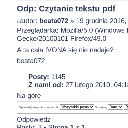
Odp: Czytanie tekstu pdf
autor:
beata072
» 19 grudnia 2016,
Przeglądarka: Mozilla/5.0 (Windows 
Gecko/20100101 Firefox/49.0
A ta cała IVONA się nie nadaje?
beata072
Posty:
1145
Z nami od:
27 lutego 2010, 04:1
Na górę
Wyświetl posty nie starsze niż:
Sortuj wg
Odpowiedz
Posty: 3 • Strona
1
z
1