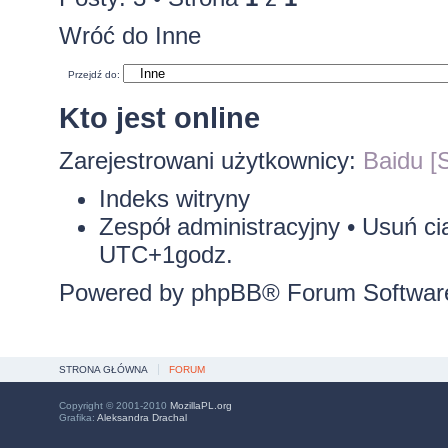
Wróć do Inne
Przejdź do:
Kto jest online
Zarejestrowani użytkownicy:
Baidu [S
Indeks witryny
Zespół administracyjny
•
Usuń ci
UTC+1godz.
Powered by
phpBB
® Forum Softwar
STRONA GŁÓWNA
FORUM
Copyright © 2001-2010
MozillaPL.org
Grafika:
Aleksandra Drachal