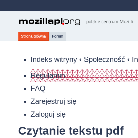
Strona główna
Forum
Indeks witryny
‹
Społeczność
‹
I
Regulamin
FAQ
Zarejestruj się
Zaloguj się
Czytanie tekstu pdf