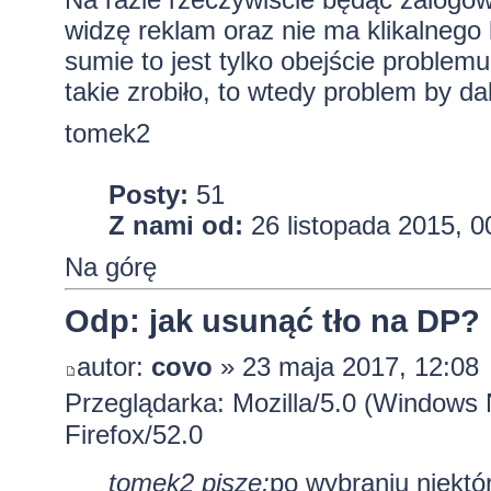
widzę reklam oraz nie ma klikalnego 
sumie to jest tylko obejście problemu
takie zrobiło, to wtedy problem by dale
tomek2
Posty:
51
Z nami od:
26 listopada 2015, 0
Na górę
Odp: jak usunąć tło na DP?
autor:
covo
» 23 maja 2017, 12:08
Przeglądarka: Mozilla/5.0 (Windows
Firefox/52.0
tomek2 pisze:
po wybraniu niektó