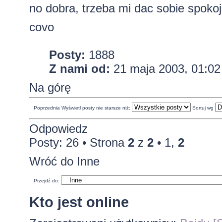
no dobra, trzeba mi dac sobie spokoj
covo
Posty:
1888
Z nami od:
21 maja 2003, 01:02
Na górę
Poprzednia
Wyświetl posty nie starsze niż:
Sortuj wg
Odpowiedz
Posty: 26 •
Strona
2
z
2
•
1
,
2
Wróć do Inne
Przejdź do:
Kto jest online