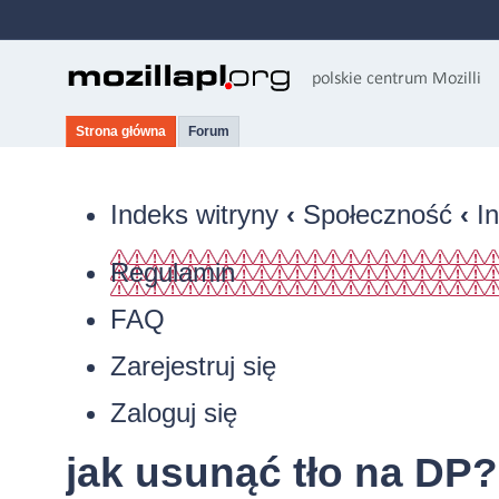
Strona główna
Forum
Indeks witryny
‹
Społeczność
‹
I
Regulamin
FAQ
Zarejestruj się
Zaloguj się
jak usunąć tło na DP?