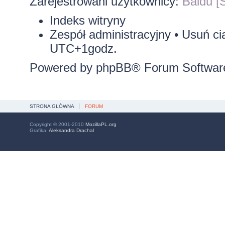
Zarejestrowani użytkownicy:
Baidu [S
Indeks witryny
Zespół administracyjny
•
Usuń ci
UTC+1godz.
Powered by
phpBB
® Forum Softwar
STRONA GŁÓWNA
FORUM
Copyright © 2001-2010
MozillaPL.org
Grafika:
Aleksandra Drachal