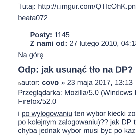
Tutaj:
http://i.imgur.com/QTlcOhK.p
beata072
Posty:
1145
Z nami od:
27 lutego 2010, 04:1
Na górę
Odp: jak usunąć tło na DP?
autor:
covo
» 23 maja 2017, 13:13
Przeglądarka: Mozilla/5.0 (Windows
Firefox/52.0
i
po wylogowaniu
ten wybor kiecki z
po kolejnym zalogowaniu)?? jak DP 
chyba jednak wybor musi byc po kaz