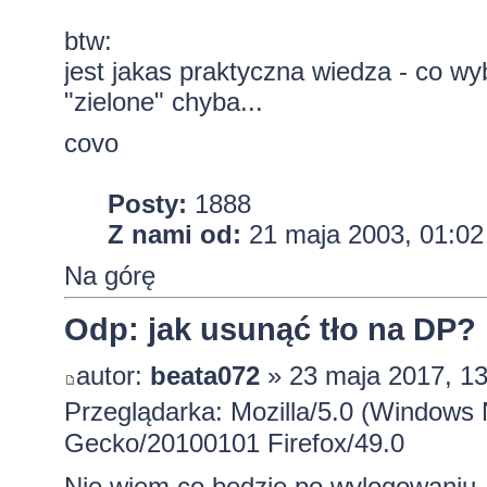
btw:
jest jakas praktyczna wiedza - co wy
"zielone" chyba...
covo
Posty:
1888
Z nami od:
21 maja 2003, 01:02
Na górę
Odp: jak usunąć tło na DP?
autor:
beata072
» 23 maja 2017, 13
Przeglądarka: Mozilla/5.0 (Windows 
Gecko/20100101 Firefox/49.0
Nie wiem co będzie po wylogowaniu, 