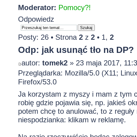
Moderator:
Pomocy?!
Odpowiedz
Posty: 26 •
Strona
2
z
2
•
1
,
2
Odp: jak usunąć tło na DP?
autor:
tomek2
» 23 maja 2017, 11:
Przeglądarka: Mozilla/5.0 (X11; Lin
Firefox/53.0
Ja korzystam z myszy i mam z tym c
robię gdzie pojawia się, np. jakieś
potem chcę to anulować, to z reguły n
niespodzianka: klikam w reklamę.
Na razie rzeczywiście będąc zalogow