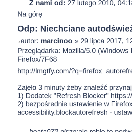
Z nami od:
27 lutego 2010, 04:1
Na górę
Odp: Niechciane autodśwież
autor:
marcinoo
» 29 lipca 2017, 1
Przeglądarka: Mozilla/5.0 (Window
Firefox/7F68
http://lmgtfy.com/?q=firefox+autoref
Zajęło 3 minuty żeby znaleźć przyna
1) Dodatek "Refresh Blocker"
https:/
2) bezpośrednie ustawienie w Firefox
accessibility.blockautorefresh - ustaw
beata072 pisze:
ale robię to podw