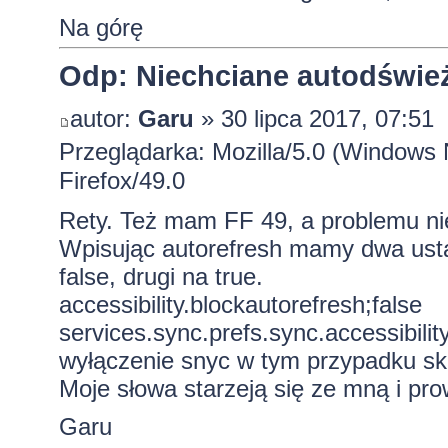
Na górę
Odp: Niechciane autodśwież
autor:
Garu
» 30 lipca 2017, 07:51
Przeglądarka: Mozilla/5.0 (Windows
Firefox/49.0
Rety. Też mam FF 49, a problemu ni
Wpisując autorefresh mamy dwa usta
false, drugi na true.
accessibility.blockautorefresh;false
services.sync.prefs.sync.accessibility
wyłączenie snyc w tym przypadku sk
Moje słowa starzeją się ze mną i pr
Garu