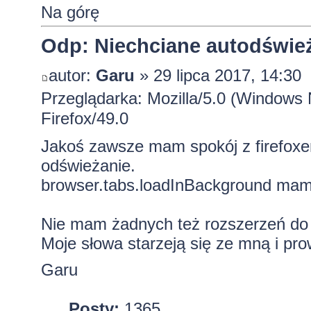
Na górę
Odp: Niechciane autodśwież
autor:
Garu
» 29 lipca 2017, 14:30
Przeglądarka: Mozilla/5.0 (Windows
Firefox/49.0
Jakoś zawsze mam spokój z firefoxem
odświeżanie.
browser.tabs.loadInBackground mam 
Nie mam żadnych też rozszerzeń do t
Moje słowa starzeją się ze mną i pr
Garu
Posty:
1365