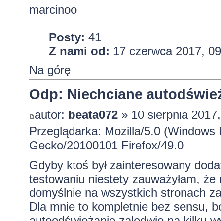
marcinoo
Posty:
41
Z nami od:
17 czerwca 2017, 09
Na górę
Odp: Niechciane autodśwież
autor:
beata072
» 10 sierpnia 2017,
Przeglądarka: Mozilla/5.0 (Windows 
Gecko/20100101 Firefox/49.0
Gdyby ktoś był zainteresowany dod
testowaniu niestety zauważyłam, że 
domyślnie na wszystkich stronach za 
Dla mnie to kompletnie bez sensu, 
autoodświeżanie zaledwie na kilku wyb