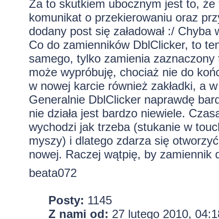
Za to skutkiem ubocznym jest to, że 
komunikat o przekierowaniu oraz prz
dodany post się załadował :/ Chyba 
Co do zamienników DblClicker, to te
samego, tylko zamienia zaznaczony t
może wypróbuję, chociaż nie do końc
w nowej karcie również zakładki, a w 
Generalnie DblClicker naprawdę bard
nie działa jest bardzo niewiele. Czas
wychodzi jak trzeba (stukanie w touc
myszy) i dlatego zdarza się otworzyć
nowej. Raczej wątpię, by zamiennik dzi
beata072
Posty:
1145
Z nami od:
27 lutego 2010, 04:1