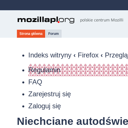
Strona główna
Forum
Indeks witryny
‹
Firefox
‹
Przeglą
Regulamin
FAQ
Zarejestruj się
Zaloguj się
Niechciane autodświe