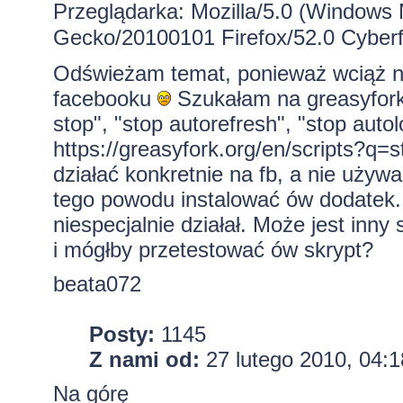
Przeglądarka: Mozilla/5.0 (Windows 
Gecko/20100101 Firefox/52.0 Cyberf
Odświeżam temat, ponieważ wciąż n
facebooku
Szukałam na greasyfork.
stop", "stop autorefresh", "stop autol
https://greasyfork.org/en/scripts?q=
działać konkretnie na fb, a nie uży
tego powodu instalować ów dodatek.
niespecjalnie działał. Może jest in
i mógłby przetestować ów skrypt?
beata072
Posty:
1145
Z nami od:
27 lutego 2010, 04:1
Na górę