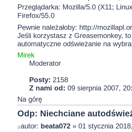
Przeglądarka: Mozilla/5.0 (X11; Lin
Firefox/55.0
Pewnie należałoby:
http://mozillapl.o
Jeśli korzystasz z Greasemonkey, t
automatyczne odświeżanie na wybran
Mirek
Moderator
Posty:
2158
Z nami od:
09 sierpnia 2007, 20
Na górę
Odp: Niechciane autodśwież
autor:
beata072
» 01 stycznia 2018