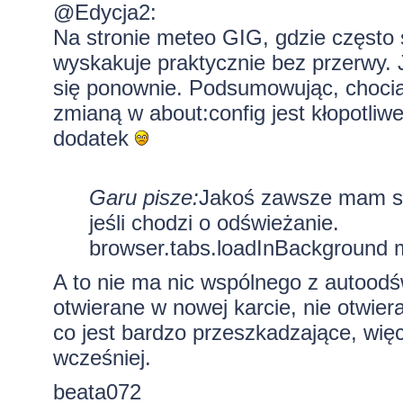
@Edycja2:
Na stronie meteo GIG, gdzie często
wyskakuje praktycznie bez przerwy. J
się ponownie. Podsumowując, chociaż
zmianą w about:config jest kłopotliw
dodatek
Garu pisze:
Jakoś zawsze mam sp
jeśli chodzi o odświeżanie.
browser.tabs.loadInBackground 
A to nie ma nic wspólnego z autoodś
otwierane w nowej karcie, nie otwieraj
co jest bardzo przeszkadzające, więc
wcześniej.
beata072