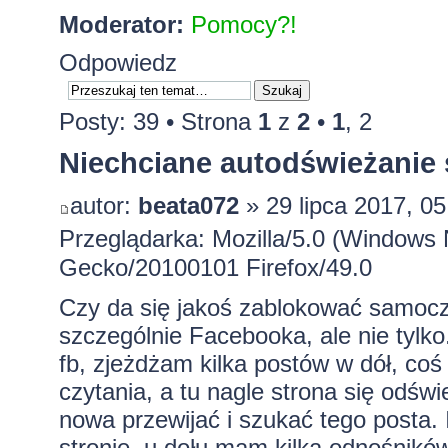
Moderator:
Pomocy?!
Odpowiedz
Posty: 39 •
Strona
1
z
2
•
1
,
2
Niechciane autodświeżanie 
autor:
beata072
» 29 lipca 2017, 05
Przeglądarka: Mozilla/5.0 (Windows 
Gecko/20100101 Firefox/49.0
Czy da się jakoś zablokować samocz
szczególnie Facebooka, ale nie tylk
fb, zjeżdżam kilka postów w dół, coś
czytania, a tu nagle strona się odśw
nowa przewijać i szukać tego posta. I
stronie, u dołu mam kilka odnośników