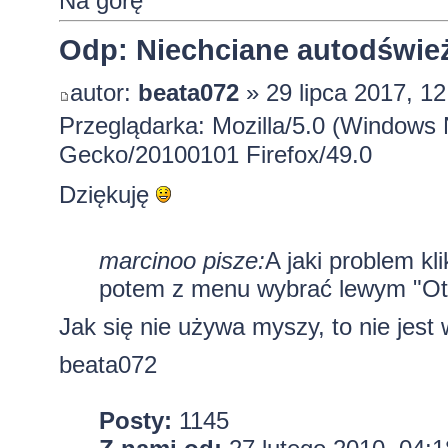
Na górę
Odp: Niechciane autodśwież
autor:
beata072
» 29 lipca 2017, 12
Przeglądarka: Mozilla/5.0 (Windows 
Gecko/20100101 Firefox/49.0
Dziękuję
marcinoo pisze:
A jaki problem k
potem z menu wybrać lewym "Otw
Jak się nie używa myszy, to nie jes
beata072
Posty:
1145