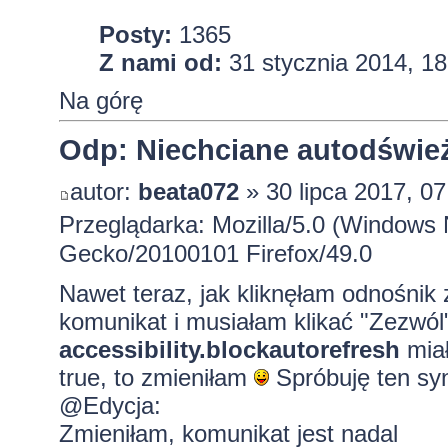
Posty:
1365
Z nami od:
31 stycznia 2014, 18
Na górę
Odp: Niechciane autodśwież
autor:
beata072
» 30 lipca 2017, 07
Przeglądarka: Mozilla/5.0 (Windows 
Gecko/20100101 Firefox/49.0
Nawet teraz, jak kliknęłam odnośnik
komunikat i musiałam klikać "Zezwól
accessibility.blockautorefresh
miał
true, to zmieniłam
Spróbuję ten syn
@Edycja:
Zmieniłam, komunikat jest nadal