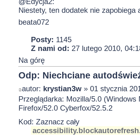
@Edycja2:
Niestety, ten dodatek nie zapobiega
beata072
Posty:
1145
Z nami od:
27 lutego 2010, 04:1
Na górę
Odp: Niechciane autodśwież
autor:
krystian3w
» 01 stycznia 20
Przeglądarka: Mozilla/5.0 (Windows
Firefox/52.0 Cyberfox/52.5.2
Kod:
Zaznacz cały
accessibility.blockautorefres