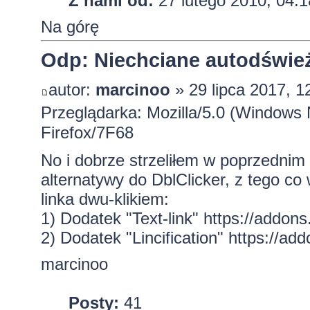
Z nami od:
27 lutego 2010, 04:1
Na górę
Odp: Niechciane autodśwież
autor:
marcinoo
» 29 lipca 2017, 1
Przeglądarka: Mozilla/5.0 (Window
Firefox/7F68
No i dobrze strzeliłem w poprzednim
alternatywy do DblClicker, z tego c
linka dwu-klikiem:
1) Dodatek "Text-link"
https://addons.
2) Dodatek "Lincification"
https://addo
marcinoo
Posty:
41