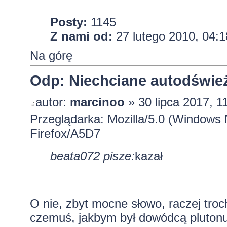
Posty:
1145
Z nami od:
27 lutego 2010, 04:1
Na górę
Odp: Niechciane autodśwież
autor:
marcinoo
» 30 lipca 2017, 1
Przeglądarka: Mozilla/5.0 (Window
Firefox/A5D7
beata072 pisze:
kazał
O nie, zbyt mocne słowo, raczej troc
czemuś, jakbym był dowódcą plutonu 