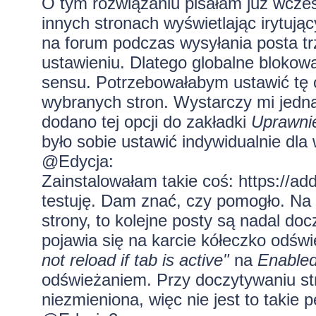
O tym rozwiązaniu pisałam już wcze
innych stronach wyświetlając irytują
na forum podczas wysyłania posta tr
ustawieniu. Dlatego globalne blokow
sensu. Potrzebowałabym ustawić tę o
wybranych stron. Wystarczy mi jedn
dodano tej opcji do zakładki
Uprawni
było sobie ustawić indywidualnie dla 
@Edycja:
Zainstalowałam takie coś:
https://ad
testuję. Dam znać, czy pomogło. Na 
strony, to kolejne posty są nadal do
pojawia się na karcie kółeczko odśw
not reload if tab is active"
na
Enable
odświeżaniem. Przy doczytywaniu st
niezmieniona, więc nie jest to takie 