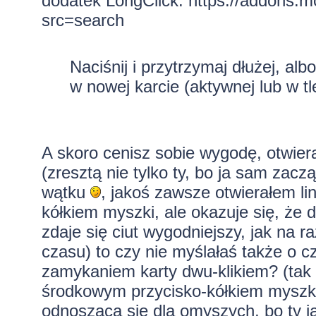
dodatek LongClick:
https://addons.mo
src=search
Naciśnij i przytrzymaj dłużej, alb
w nowej karcie (aktywnej lub w tl
A skoro cenisz sobie wygodę, otwiera
(zresztą nie tylko ty, bo ja sam zac
wątku
, jakoś zawsze otwierałem li
kółkiem myszki, ale okazuje się, że 
zdaje się ciut wygodniejszy, jak na r
czasu) to czy nie myślałaś także o 
zamykaniem karty dwu-klikiem? (tak
środkowym przycisko-kółkiem myszki, 
odnosząca się dla omyszych, bo ty ja