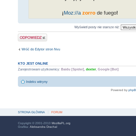
___________
¡
Moz:
//a
zorro
de fuego
!
______
Wyświetl posty nie starsze niż:
Odpowiedz
Wróć do Edytor stron Nvu
KTO JEST ONLINE
Zarejestrowani użytkownicy:
Baidu [Spider]
,
dexter
,
Google [Bot]
Indeks witryny
Powered by
php
STRONA GŁÓWNA
FORUM
Copyright © 2001-2010
MozillaPL.org
Grafika:
Aleksandra Drachal