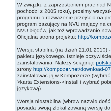
W związku z zaprzestaniem prac nad N
pochodzi z 2005 roku), prosimy wszyst
programu o rozważenie przejścia na pr
program bazujący na NVU mający na ce
NVU błędów, jak też wprowadzanie nowy
Oficjalna strona projektu:
http://kompoze
Wersja stabilna (na dzień 21.01.2010) -
pakietu językowego. Istnieje oczywiści
zainstalowania. Należy ściągnąć
polsk
strony
http://kompozer.net/download-0
zainstalować ją w Kompozerze (wybrać
>karta Extensions->Install i wybrać po
językową).
Wersja niestabilna (wbrew nazwie dość
posiada swoją zlokalizowaną wersję do