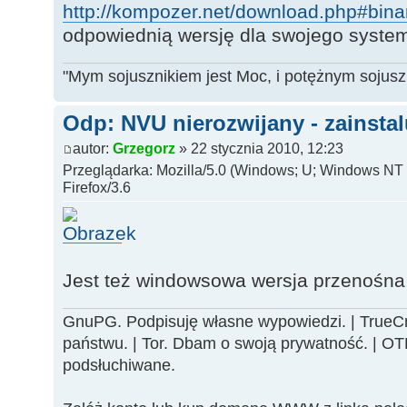
http://kompozer.net/download.php#binar
odpowiednią wersję dla swojego syste
"Mym sojusznikiem jest Moc, i potężnym sojuszn
Odp: NVU nierozwijany - zainsta
autor:
Grzegorz
» 22 stycznia 2010, 12:23
Przeglądarka: Mozilla/5.0 (Windows; U; Windows NT 6
Firefox/3.6
Jest też windowsowa wersja przenośna
GnuPG. Podpisuję własne wypowiedzi. | TrueCry
państwu. | Tor. Dbam o swoją prywatność. | O
podsłuchiwane.