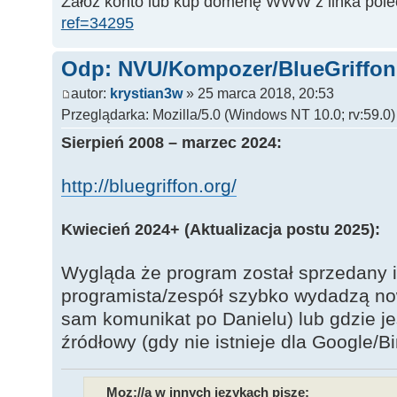
Załóż konto lub kup domenę WWW z linka pol
ref=34295
Odp: NVU/Kompozer/BlueGriffon 
autor:
krystian3w
» 25 marca 2018, 20:53
Przeglądarka: Mozilla/5.0 (Windows NT 10.0; rv:59.0
Sierpień 2008 – marzec 2024:
http://bluegriffon.org/
Kwiecień 2024+ (Aktualizacja postu 2025):
Wygląda że program został sprzedany 
programista/zespół szybko wydadzą now
sam komunikat po Danielu) lub gdzie j
źródłowy (gdy nie istnieje dla Google/
Moz://a w innych językach pisze: