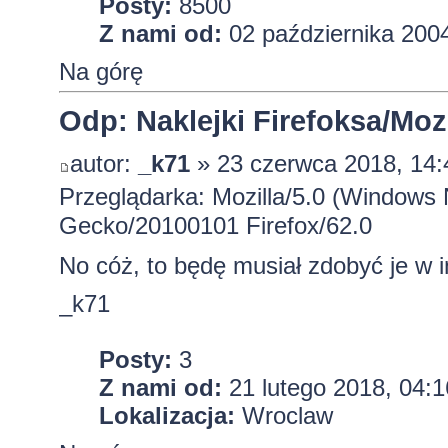
Posty:
8500
Z nami od:
02 października 2004
Na górę
Odp: Naklejki Firefoksa/Mozi
autor:
_k71
» 23 czerwca 2018, 14:
Przeglądarka: Mozilla/5.0 (Windows 
Gecko/20100101 Firefox/62.0
No cóż, to będę musiał zdobyć je w 
_k71
Posty:
3
Z nami od:
21 lutego 2018, 04:1
Lokalizacja:
Wroclaw