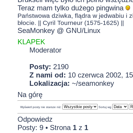
Teraz mam tylko dużego pingwina
Państwowa dziwka, flądra w jedwabiu i zł
błocie. || Cyril Tourneur (1575-1625) ||
SeaMonkey @ GNU/Linux
KLAPEK
Moderator
Posty:
2190
Z nami od:
10 czerwca 2002, 15
Lokalizacja:
~/seamonkey
Na górę
Wyświetl posty nie starsze niż:
Sortuj wg
Odpowiedz
Posty: 9 • Strona
1
z
1