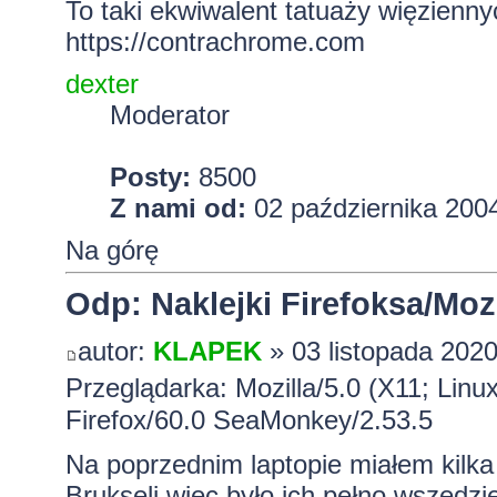
To taki ekwiwalent tatuaży więzienny
https://contrachrome.com
dexter
Moderator
Posty:
8500
Z nami od:
02 października 2004
Na górę
Odp: Naklejki Firefoksa/Mozi
autor:
KLAPEK
» 03 listopada 2020
Przeglądarka: Mozilla/5.0 (X11; Lin
Firefox/60.0 SeaMonkey/2.53.5
Na poprzednim laptopie miałem kilka
Brukseli więc było ich pełno wszędz