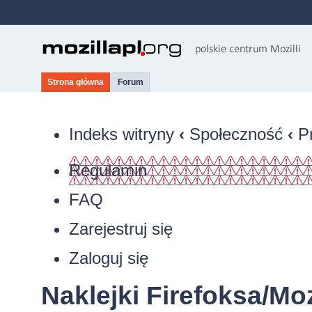
Strona główna
Forum
Indeks witryny
‹
Społeczność
‹
P
Regulamin
FAQ
Zarejestruj się
Zaloguj się
Naklejki Firefoksa/Moz