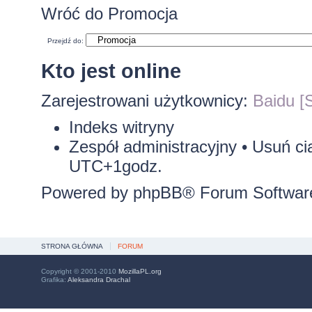
Wróć do Promocja
Przejdź do:
Kto jest online
Zarejestrowani użytkownicy:
Baidu [S
Indeks witryny
Zespół administracyjny
•
Usuń ci
UTC+1godz.
Powered by
phpBB
® Forum Softwar
STRONA GŁÓWNA
FORUM
Copyright © 2001-2010
MozillaPL.org
Grafika:
Aleksandra Drachal