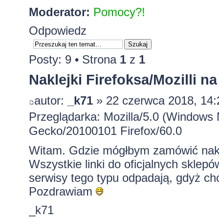
Moderator:
Pomocy?!
Odpowiedz
Posty: 9 • Strona
1
z
1
Naklejki Firefoksa/Mozilli n
autor:
_k71
» 22 czerwca 2018, 14:
Przeglądarka: Mozilla/5.0 (Windows 
Gecko/20100101 Firefox/60.0
Witam. Gdzie mógłbym zamówić naklejk
Wszystkie linki do oficjalnych sklepów
serwisy tego typu odpadają, gdyż chc
Pozdrawiam
_k71