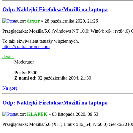
Odp: Naklejki Firefoksa/Mozilli na laptopa
autor:
dexter
» 28 października 2020, 21:26
Przeglądarka: Mozilla/5.0 (Windows NT 10.0; Win64; x64; rv:84.0)
To taki ekwiwalent tatuaży więziennych.
https://contrachrome.com
dexter
Moderator
Posty:
8500
Z nami od:
02 października 2004, 21:30
Na górę
Odp: Naklejki Firefoksa/Mozilli na laptopa
autor:
KLAPEK
» 03 listopada 2020, 09:53
Przeglądarka: Mozilla/5.0 (X11; Linux x86_64; rv:60.0) Gecko/201