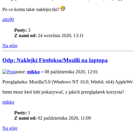
Po co komu takie naklejeczki?
alix90
Posty:
3
Z nami od:
24 września 2020, 13:11
Na górę
Odp: Naklejki Firefoksa/Mozilli na laptopa
autor:
mikko
» 08 października 2020, 12:01
Przeglądarka: Mozilla/5.0 (Windows NT 10.0; Win64; x64) AppleW
hmm moze ktoś lubi pokazywać, z jakich przeglądarek korzysta?
mikko
Posty:
1
Z nami od:
02 października 2020, 11:09
Na górę