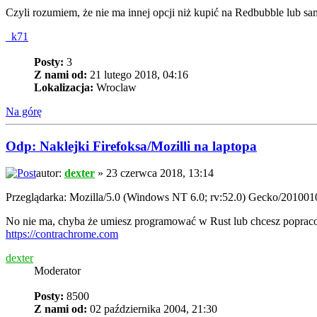
Czyli rozumiem, że nie ma innej opcji niż kupić na Redbubble lub
_k71
Posty:
3
Z nami od:
21 lutego 2018, 04:16
Lokalizacja:
Wroclaw
Na górę
Odp: Naklejki Firefoksa/Mozilli na laptopa
autor:
dexter
» 23 czerwca 2018, 13:14
Przeglądarka: Mozilla/5.0 (Windows NT 6.0; rv:52.0) Gecko/201001
No nie ma, chyba że umiesz programować w Rust lub chcesz popraco
https://contrachrome.com
dexter
Moderator
Posty:
8500
Z nami od:
02 października 2004, 21:30