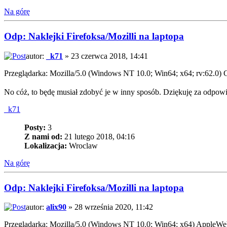
Na górę
Odp: Naklejki Firefoksa/Mozilli na laptopa
autor:
_k71
» 23 czerwca 2018, 14:41
Przeglądarka: Mozilla/5.0 (Windows NT 10.0; Win64; x64; rv:62.0)
No cóż, to będę musiał zdobyć je w inny sposób. Dziękuję za odpow
_k71
Posty:
3
Z nami od:
21 lutego 2018, 04:16
Lokalizacja:
Wroclaw
Na górę
Odp: Naklejki Firefoksa/Mozilli na laptopa
autor:
alix90
» 28 września 2020, 11:42
Przeglądarka: Mozilla/5.0 (Windows NT 10.0; Win64; x64) AppleW