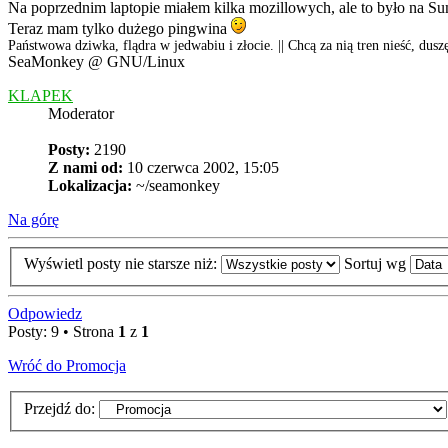
Na poprzednim laptopie miałem kilka mozillowych, ale to było na S
Teraz mam tylko dużego pingwina
Państwowa dziwka, flądra w jedwabiu i złocie. || Chcą za nią tren nieść, dusz
SeaMonkey @ GNU/Linux
KLAPEK
Moderator
Posty:
2190
Z nami od:
10 czerwca 2002, 15:05
Lokalizacja:
~/seamonkey
Na górę
Wyświetl posty nie starsze niż:
Sortuj wg
Odpowiedz
Posty: 9 • Strona
1
z
1
Wróć do Promocja
Przejdź do: