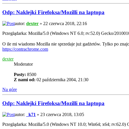
Odp: Naklejki Firefoksa/Mozilli na laptopa
autor:
dexter
» 22 czerwca 2018, 22:16
Przeglądarka: Mozilla/5.0 (Windows NT 6.0; rv:52.0) Gecko/201001
O ile mi wiadomo Mozilla nie sprzedaje już gadżetów. Tylko po znajo
https://contrachrome.com
dexter
Moderator
Posty:
8500
Z nami od:
02 października 2004, 21:30
Na górę
Odp: Naklejki Firefoksa/Mozilli na laptopa
autor:
_k71
» 23 czerwca 2018, 13:05
Przeglądarka: Mozilla/5.0 (Windows NT 10.0; Win64; x64; rv:62.0)