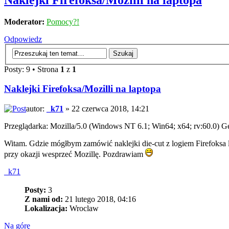
Naklejki Firefoksa/Mozilli na laptopa
Moderator:
Pomocy?!
Odpowiedz
Posty: 9 • Strona
1
z
1
Naklejki Firefoksa/Mozilli na laptopa
autor:
_k71
» 22 czerwca 2018, 14:21
Przeglądarka: Mozilla/5.0 (Windows NT 6.1; Win64; x64; rv:60.0) 
Witam. Gdzie mógłbym zamówić naklejki die-cut z logiem Firefoksa lu
przy okazji wesprzeć Mozillę. Pozdrawiam
_k71
Posty:
3
Z nami od:
21 lutego 2018, 04:16
Lokalizacja:
Wroclaw
Na górę