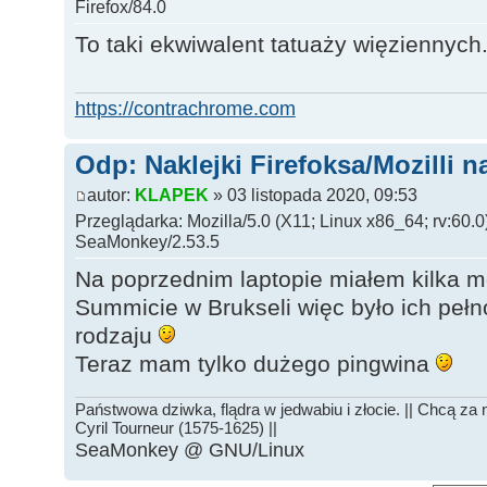
Firefox/84.0
To taki ekwiwalent tatuaży więziennych
https://contrachrome.com
Odp: Naklejki Firefoksa/Mozilli n
autor:
KLAPEK
» 03 listopada 2020, 09:53
Przeglądarka: Mozilla/5.0 (X11; Linux x86_64; rv:60.
SeaMonkey/2.53.5
Na poprzednim laptopie miałem kilka mo
Summicie w Brukseli więc było ich peł
rodzaju
Teraz mam tylko dużego pingwina
Państwowa dziwka, flądra w jedwabiu i złocie. || Chcą za n
Cyril Tourneur (1575-1625) ||
SeaMonkey @ GNU/Linux