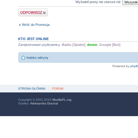
Wyświetl posty nie starsze niż:
Odpowiedz
Wróć do Promocja
KTO JEST ONLINE
Zarejestrowani użytkownicy:
Baidu [Spider]
,
dexter
,
Google [Bot]
Indeks witryny
Powered by
php
STRONA GŁÓWNA
FORUM
Copyright © 2001-2010
MozillaPL.org
Grafika:
Aleksandra Drachal