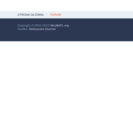
STRONA GŁÓWNA
FORUM
Copyright © 2001-2010
MozillaPL.org
Grafika:
Aleksandra Drachal