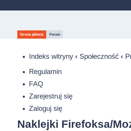
Strona główna
Forum
Indeks witryny
‹
Społeczność
‹
P
Regulamin
FAQ
Zarejestruj się
Zaloguj się
Naklejki Firefoksa/Moz