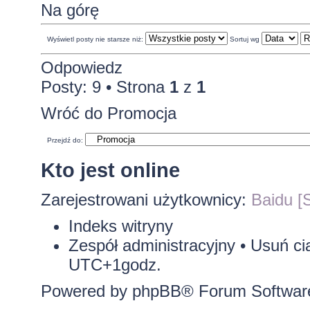
Na górę
Wyświetl posty nie starsze niż:
Sortuj wg
Odpowiedz
Posty: 9 • Strona
1
z
1
Wróć do Promocja
Przejdź do:
Kto jest online
Zarejestrowani użytkownicy:
Baidu [S
Indeks witryny
Zespół administracyjny
•
Usuń ci
UTC+1godz.
Powered by
phpBB
® Forum Softwar