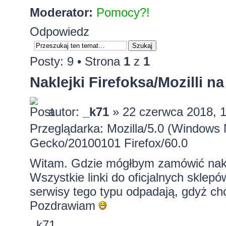
Moderator:
Pomocy?!
Odpowiedz
Posty: 9 • Strona
1
z
1
Naklejki Firefoksa/Mozilli n
autor:
_k71
» 22 czerwca 2018, 
Przeglądarka: Mozilla/5.0 (Windows 
Gecko/20100101 Firefox/60.0
Witam. Gdzie mógłbym zamówić naklejk
Wszystkie linki do oficjalnych sklepów
serwisy tego typu odpadają, gdyż chc
Pozdrawiam
_k71