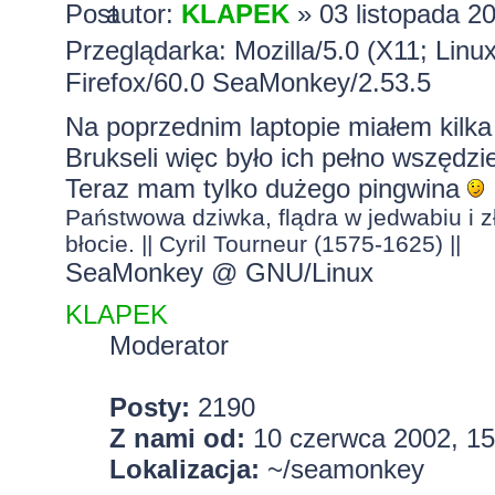
autor:
KLAPEK
» 03 listopada 2
Przeglądarka: Mozilla/5.0 (X11; Lin
Firefox/60.0 SeaMonkey/2.53.5
Na poprzednim laptopie miałem kilka
Brukseli więc było ich pełno wszędz
Teraz mam tylko dużego pingwina
Państwowa dziwka, flądra w jedwabiu i zł
błocie. || Cyril Tourneur (1575-1625) ||
SeaMonkey @ GNU/Linux
KLAPEK
Moderator
Posty:
2190
Z nami od:
10 czerwca 2002, 15
Lokalizacja:
~/seamonkey