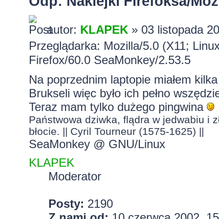
Odp: Naklejki Firefoksa/Mozi
autor:
KLAPEK
» 03 listopada 2
Przeglądarka: Mozilla/5.0 (X11; Lin
Firefox/60.0 SeaMonkey/2.53.5
Na poprzednim laptopie miałem kilka
Brukseli więc było ich pełno wszędz
Teraz mam tylko dużego pingwina
Państwowa dziwka, flądra w jedwabiu i zł
błocie. || Cyril Tourneur (1575-1625) ||
SeaMonkey @ GNU/Linux
KLAPEK
Moderator
Posty:
2190
Z nami od:
10 czerwca 2002, 15