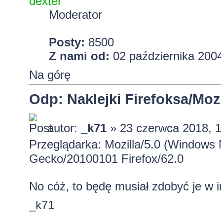
dexter
Moderator
Posty:
8500
Z nami od:
02 października 2004
Na górę
Odp: Naklejki Firefoksa/Mozi
autor:
_k71
» 23 czerwca 2018, 
Przeglądarka: Mozilla/5.0 (Windows 
Gecko/20100101 Firefox/62.0
No cóż, to będę musiał zdobyć je w 
_k71