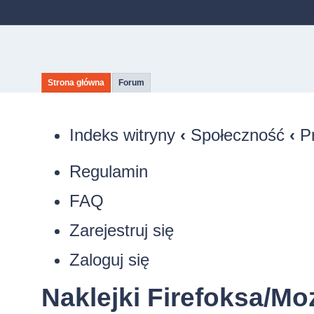
Strona główna
Forum
Indeks witryny
‹
Społeczność
‹
P
Regulamin
FAQ
Zarejestruj się
Zaloguj się
Naklejki Firefoksa/Moz