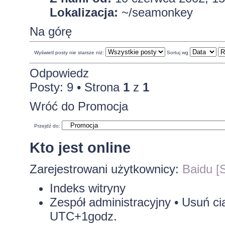
Lokalizacja:
~/seamonkey
Na górę
Wyświetl posty nie starsze niż:
Sortuj wg
Odpowiedz
Posty: 9 • Strona
1
z
1
Wróć do Promocja
Przejdź do:
Kto jest online
Zarejestrowani użytkownicy:
Baidu [S
Indeks witryny
Zespół administracyjny
•
Usuń ci
UTC+1godz.