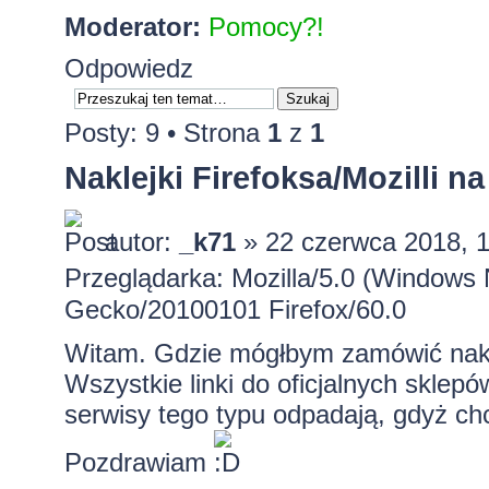
Moderator:
Pomocy?!
Odpowiedz
Posty: 9 • Strona
1
z
1
Naklejki Firefoksa/Mozilli n
autor:
_k71
» 22 czerwca 2018, 
Przeglądarka: Mozilla/5.0 (Windows 
Gecko/20100101 Firefox/60.0
Witam. Gdzie mógłbym zamówić naklejk
Wszystkie linki do oficjalnych sklepów
serwisy tego typu odpadają, gdyż chc
Pozdrawiam