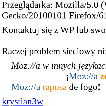
Przeglądarka: Mozilla/5.0 
Gecko/20100101 Firefox/6
Kontaktuj się z WP lub swo
Raczej problem sieciowy ni
Moz://a w innych językac
___________
¡
Moz:
//a
z
Moz:
//a
raposa
de fogo
!
krystian3w