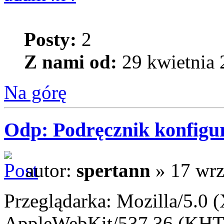
Posty:
2
Z nami od:
29 kwietnia 
Na górę
Odp: Podręcznik konfigur
autor:
spertann
» 17 wrz
Przeglądarka: Mozilla/5.0 
AppleWebKit/537.36 (KHT