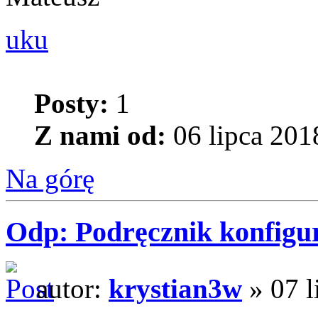
uku
Posty:
1
Z nami od:
06 lipca 201
Na górę
Odp: Podręcznik konfigur
autor:
krystian3w
» 07 l