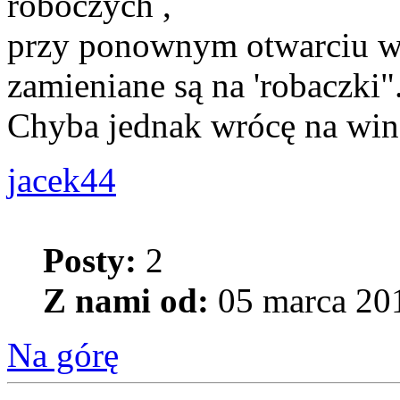
roboczych ,
przy ponownym otwarciu ws
zamieniane są na 'robaczki"
Chyba jednak wrócę na wind
jacek44
Posty:
2
Z nami od:
05 marca 201
Na górę