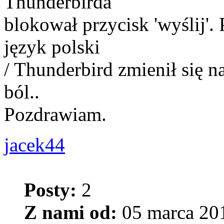
Thunderbirda
blokował przycisk 'wyślij'.
język polski
/ Thunderbird zmienił się na
ból..
Pozdrawiam.
jacek44
Posty:
2
Z nami od:
05 marca 201