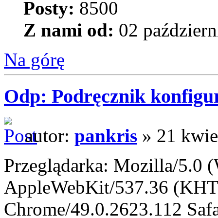
Posty:
8500
Z nami od:
02 październ
Na górę
Odp: Podręcznik konfigur
autor:
pankris
» 21 kwie
Przeglądarka: Mozilla/5.
AppleWebKit/537.36 (KHT
Chrome/49.0.2623.112 Safa