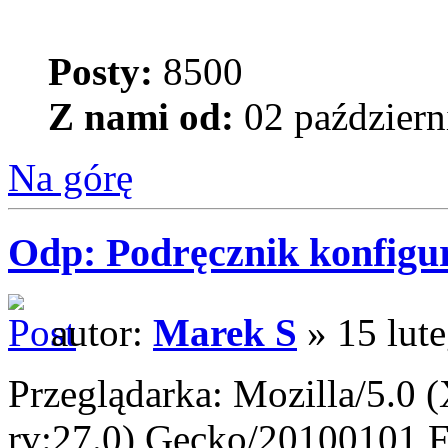
Posty:
8500
Z nami od:
02 październ
Na górę
Odp: Podręcznik konfigur
autor:
Marek S
» 15 lut
Przeglądarka: Mozilla/5.0 
rv:27.0) Gecko/20100101 F