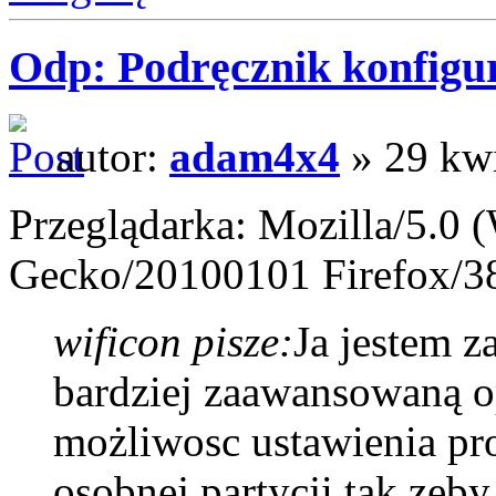
Odp: Podręcznik konfigur
autor:
adam4x4
» 29 kwi
Przeglądarka: Mozilla/5.0 
Gecko/20100101 Firefox/3
wificon pisze:
Ja jestem z
bardziej zaawansowaną 
możliwosc ustawienia pr
osobnej partycji tak zeby 