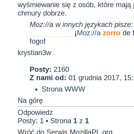
wyśmiewanie się z osób, które mają
chmury dobrze.
Moz://a w innych językach pisze:
___________
¡
Moz:
//a
zorro
de 
fogo
!
krystian3w
Posty:
2160
Z nami od:
01 grudnia 2017, 15
Strona WWW
Na górę
Odpowiedz
Posty: 1 • Strona
1
z
1
Wróć do Serwis MozillaPL.org