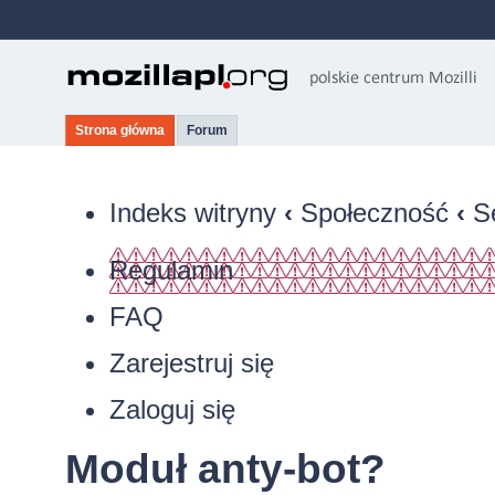
Strona główna
Forum
Indeks witryny
‹
Społeczność
‹
S
Regulamin
FAQ
Zarejestruj się
Zaloguj się
Moduł anty-bot?