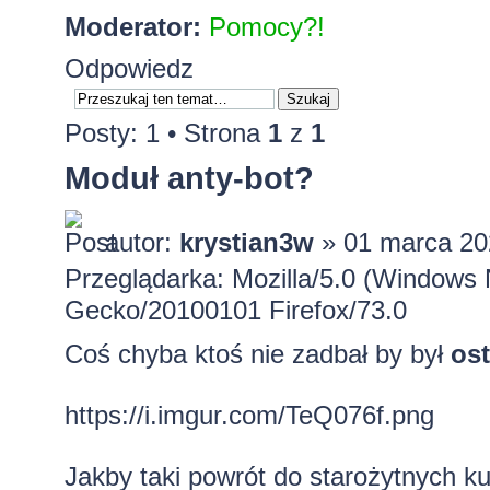
Moderator:
Pomocy?!
Odpowiedz
Posty: 1 • Strona
1
z
1
Moduł anty-bot?
autor:
krystian3w
» 01 marca 20
Przeglądarka: Mozilla/5.0 (Windows 
Gecko/20100101 Firefox/73.0
Coś chyba ktoś nie zadbał by był
os
https://i.imgur.com/TeQ076f.png
Jakby taki powrót do starożytnych ku