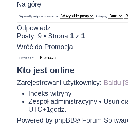
Na górę
Wyświetl posty nie starsze niż:
Sortuj wg
Odpowiedz
Posty: 9 • Strona
1
z
1
Wróć do Promocja
Przejdź do:
Kto jest online
Zarejestrowani użytkownicy:
Baidu [S
Indeks witryny
Zespół administracyjny
•
Usuń ci
UTC+1godz.
Powered by
phpBB
® Forum Softwar