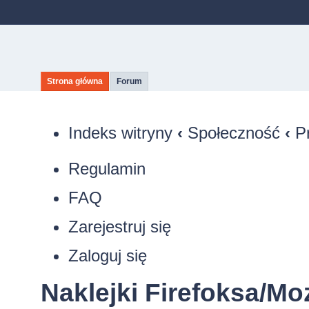
Strona główna
Forum
Indeks witryny
‹
Społeczność
‹
P
Regulamin
FAQ
Zarejestruj się
Zaloguj się
Naklejki Firefoksa/Moz