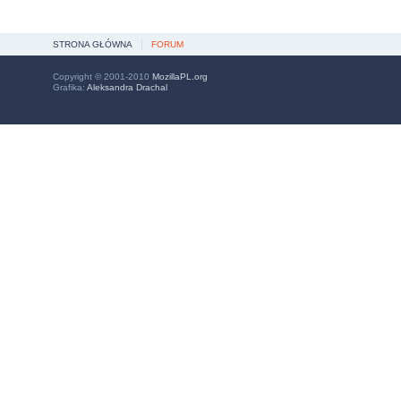
STRONA GŁÓWNA
FORUM
Copyright © 2001-2010
MozillaPL.org
Grafika:
Aleksandra Drachal