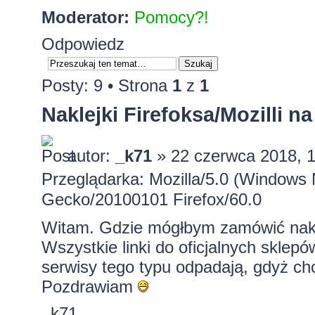
Moderator:
Pomocy?!
Odpowiedz
Posty: 9 • Strona
1
z
1
Naklejki Firefoksa/Mozilli n
autor:
_k71
» 22 czerwca 2018, 
Przeglądarka: Mozilla/5.0 (Windows 
Gecko/20100101 Firefox/60.0
Witam. Gdzie mógłbym zamówić naklejk
Wszystkie linki do oficjalnych sklepów
serwisy tego typu odpadają, gdyż chc
Pozdrawiam
_k71