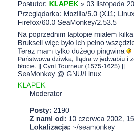
autor:
KLAPEK
» 03 listopada 2
Przeglądarka: Mozilla/5.0 (X11; Lin
Firefox/60.0 SeaMonkey/2.53.5
Na poprzednim laptopie miałem kilka
Brukseli więc było ich pełno wszędz
Teraz mam tylko dużego pingwina
Państwowa dziwka, flądra w jedwabiu i zł
błocie. || Cyril Tourneur (1575-1625) ||
SeaMonkey @ GNU/Linux
KLAPEK
Moderator
Posty:
2190
Z nami od:
10 czerwca 2002, 15
Lokalizacja:
~/seamonkey