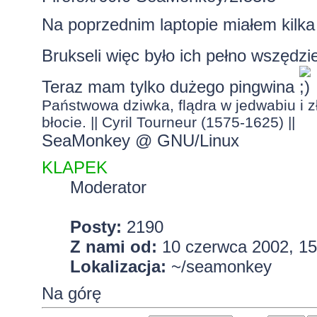
Na poprzednim laptopie miałem kilka
Brukseli więc było ich pełno wszędz
Teraz mam tylko dużego pingwina
Państwowa dziwka, flądra w jedwabiu i zł
błocie. || Cyril Tourneur (1575-1625) ||
SeaMonkey @ GNU/Linux
KLAPEK
Moderator
Posty:
2190
Z nami od:
10 czerwca 2002, 15
Lokalizacja:
~/seamonkey
Na górę