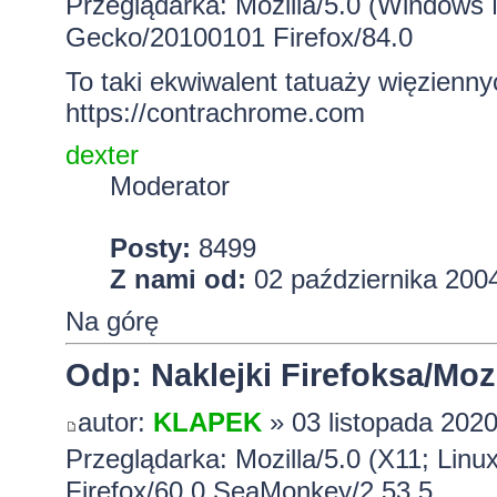
Przeglądarka: Mozilla/5.0 (Windows 
Gecko/20100101 Firefox/84.0
To taki ekwiwalent tatuaży więzienny
https://contrachrome.com
dexter
Moderator
Posty:
8499
Z nami od:
02 października 2004
Na górę
Odp: Naklejki Firefoksa/Mozi
autor:
KLAPEK
» 03 listopada 2020
Przeglądarka: Mozilla/5.0 (X11; Lin
Firefox/60.0 SeaMonkey/2.53.5