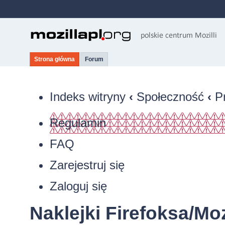
Strona główna
Forum
Indeks witryny
‹
Społeczność
‹
P
Regulamin
FAQ
Zarejestruj się
Zaloguj się
Naklejki Firefoksa/Moz