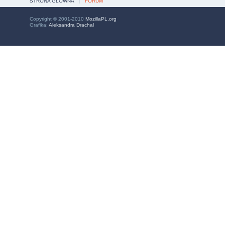
STRONA GŁÓWNA
FORUM
Copyright © 2001-2010
MozillaPL.org
Grafika:
Aleksandra Drachal