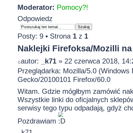
Moderator:
Pomocy?!
Odpowiedz
Posty: 9 • Strona
1
z
1
Naklejki Firefoksa/Mozilli n
autor:
_k71
» 22 czerwca 2018, 14:
Przeglądarka: Mozilla/5.0 (Windows 
Gecko/20100101 Firefox/60.0
Witam. Gdzie mógłbym zamówić naklejk
Wszystkie linki do oficjalnych sklepów
serwisy tego typu odpadają, gdyż chc
Pozdrawiam
_k71