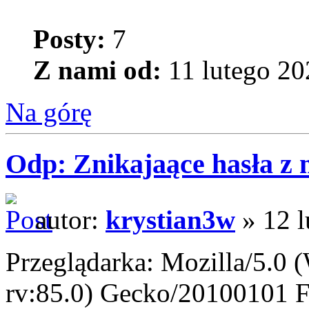
Posty:
7
Z nami od:
11 lutego 20
Na górę
Odp: Znikajaące hasła z
autor:
krystian3w
» 12 l
Przeglądarka: Mozilla/5.0
rv:85.0) Gecko/20100101 F