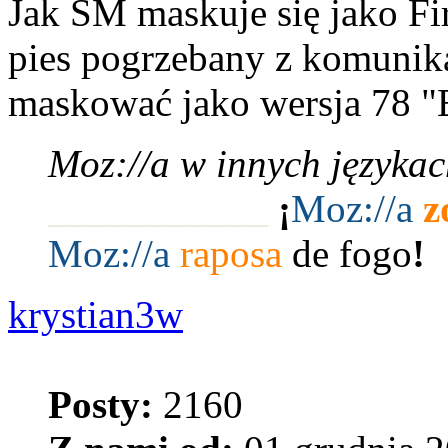
Jak SM maskuje się jako Fi
pies pogrzebany z komunika
maskować jako wersja 78 "
Moz://a w innych językac
___________
¡
Moz:
//a
z
Moz:
//a
raposa
de fogo
!
krystian3w
Posty:
2160