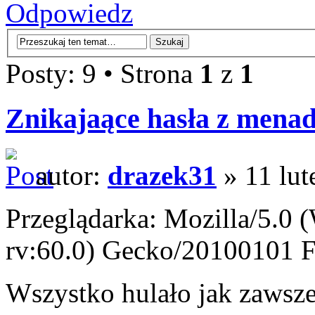
Odpowiedz
Posty: 9 • Strona
1
z
1
Znikajaące hasła z menad
autor:
drazek31
» 11 lut
Przeglądarka: Mozilla/5.0
rv:60.0) Gecko/20100101 F
Wszystko hulało jak zawsz