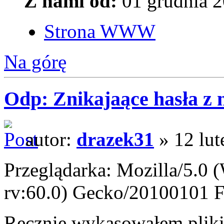
Z nami od:
01 grudnia 2
Strona WWW
Na górę
Odp: Znikajaące hasła z
autor:
drazek31
» 12 lut
Przeglądarka: Mozilla/5.0
rv:60.0) Gecko/20100101 F
Ręcznie wykasowałem pliki