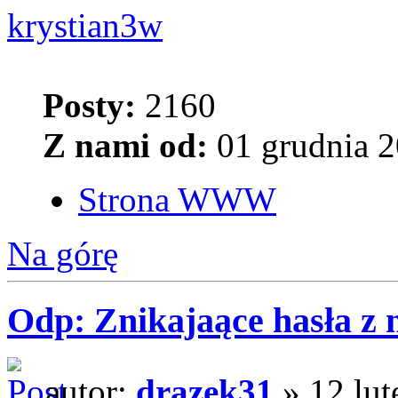
krystian3w
Posty:
2160
Z nami od:
01 grudnia 2
Strona WWW
Na górę
Odp: Znikajaące hasła z
autor:
drazek31
» 12 lut