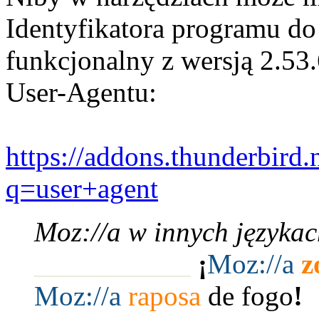
Identyfikatora programu d
funkcjonalny z wersją 2.53.
User-Agentu:
https://addons.thunderbird.
q=user+agent
Moz://a w innych językac
___________
¡
Moz:
//a
z
Moz:
//a
raposa
de fogo
!