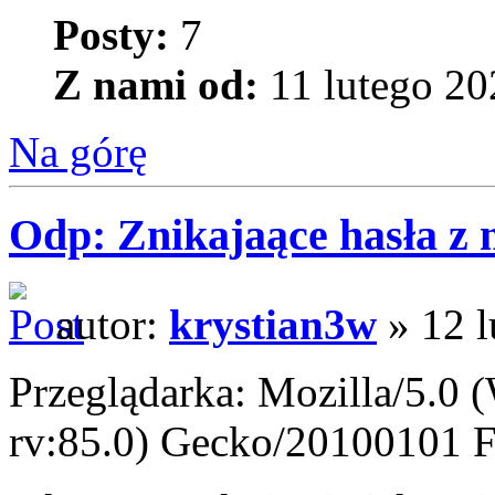
Posty:
7
Z nami od:
11 lutego 20
Na górę
Odp: Znikajaące hasła z
autor:
krystian3w
» 12 l
Przeglądarka: Mozilla/5.0
rv:85.0) Gecko/20100101 F