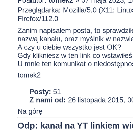
autor:
tomek2
» 07 maja 2023, 1
Przeglądarka: Mozilla/5.0 (X11; Lin
Firefox/112.0
Zanim napisałem posta, to sprawdzi
nazwą kanału, oraz myślnik w nazwi
A czy u ciebie wszystko jest OK?
Gdy klikniesz w ten link co wstawiłeś,
U mnie ten komunikat o niedostępnoś
tomek2
Posty:
51
Z nami od:
26 listopada 2015, 0
Na górę
Odp: kanał na YT linkiem w