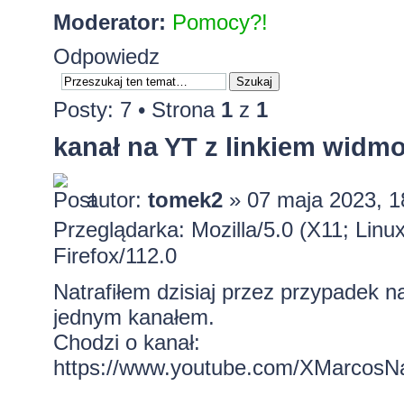
Moderator:
Pomocy?!
Odpowiedz
Posty: 7 • Strona
1
z
1
kanał na YT z linkiem widm
autor:
tomek2
» 07 maja 2023, 1
Przeglądarka: Mozilla/5.0 (X11; Lin
Firefox/112.0
Natrafiłem dzisiaj przez przypadek 
jednym kanałem.
Chodzi o kanał:
https://www.youtube.com/XMarcosNa