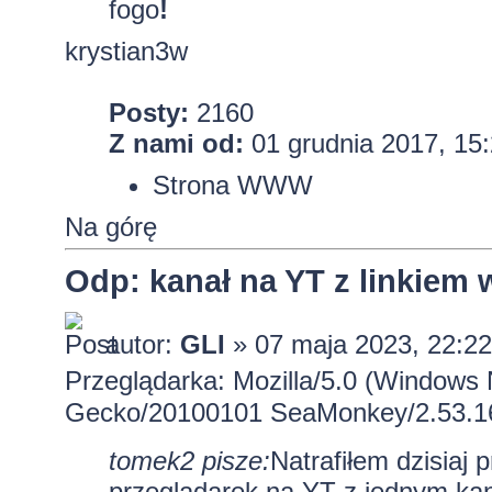
fogo
!
krystian3w
Posty:
2160
Z nami od:
01 grudnia 2017, 15
Strona WWW
Na górę
Odp: kanał na YT z linkiem
autor:
GLI
» 07 maja 2023, 22:22
Przeglądarka: Mozilla/5.0 (Windows 
Gecko/20100101 SeaMonkey/2.53.1
tomek2 pisze:
Natrafiłem dzisiaj
przeglądarek na YT z jednym ka