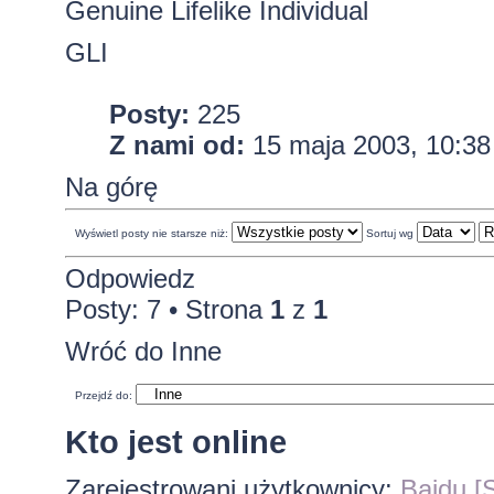
Genuine Lifelike Individual
GLI
Posty:
225
Z nami od:
15 maja 2003, 10:38
Na górę
Wyświetl posty nie starsze niż:
Sortuj wg
Odpowiedz
Posty: 7 • Strona
1
z
1
Wróć do Inne
Przejdź do:
Kto jest online
Zarejestrowani użytkownicy:
Baidu [S