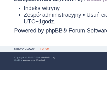
Indeks witryny
Zespół administracyjny
•
Usuń ci
UTC+1godz.
Powered by
phpBB
® Forum Softwar
STRONA GŁÓWNA
FORUM
Copyright © 2001-2010
MozillaPL.org
Grafika:
Aleksandra Drachal