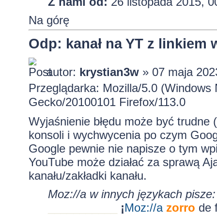
Z nami od:
26 listopada 2015, 0
Na górę
Odp: kanał na YT z linkiem
autor:
krystian3w
» 07 maja 202
Przeglądarka: Mozilla/5.0 (Windows 
Gecko/20100101 Firefox/113.0
Wyjaśnienie błędu może być trudne 
konsoli i wychwycenia po czym Googl
Google pewnie nie napisze o tym wp
YouTube może działać za sprawą Ajax
kanału/zakładki kanału.
Moz://a w innych językach pisze:
___________
¡
Moz:
//a
zorro
de 