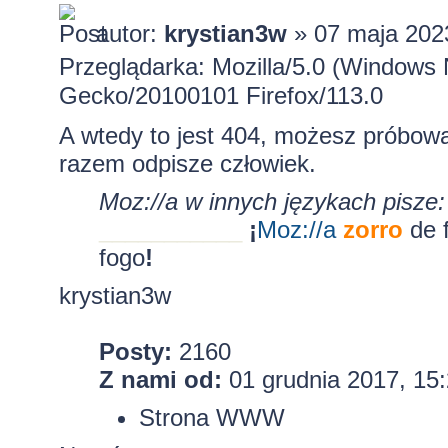
autor:
krystian3w
» 07 maja 202
Przeglądarka: Mozilla/5.0 (Windows 
Gecko/20100101 Firefox/113.0
A wtedy to jest 404, możesz próbow
razem odpisze człowiek.
Moz://a w innych językach pisze:
___________
¡
Moz:
//a
zorro
de 
fogo
!
krystian3w
Posty:
2160
Z nami od:
01 grudnia 2017, 15
Strona WWW