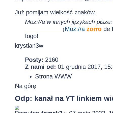
Już pomijam wielkość znaków.
Moz://a w innych językach pisze:
___________
¡
Moz:
//a
zorro
de 
fogo
!
krystian3w
Posty:
2160
Z nami od:
01 grudnia 2017, 15
Strona WWW
Na górę
Odp: kanał na YT linkiem w