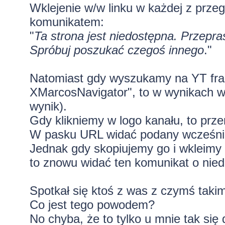
Wklejenie w/w linku w każdej z prze
komunikatem:
"
Ta strona jest niedostępna. Przepr
Spróbuj poszukać czegoś innego
."
Natomiast gdy wyszukamy na YT fraz
XMarcosNavigator", to w wynikach w
wynik).
Gdy klikniemy w logo kanału, to prze
W pasku URL widać podany wcześniej
Jednak gdy skopiujemy go i wkleimy w
to znowu widać ten komunikat o nied
Spotkał się ktoś z was z czymś taki
Co jest tego powodem?
No chyba, że to tylko u mnie tak się 