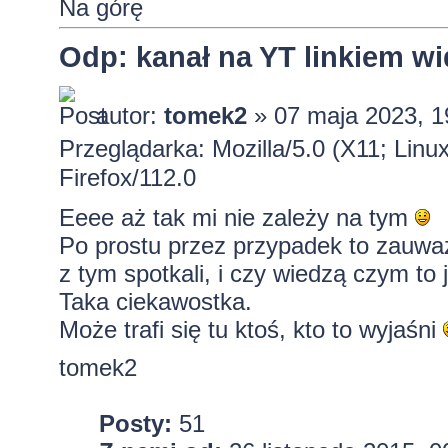
Na górę
Odp: kanał na YT linkiem w
autor:
tomek2
» 07 maja 2023, 1
Przeglądarka: Mozilla/5.0 (X11; Lin
Firefox/112.0
Eeee aż tak mi nie zależy na tym
Po prostu przez przypadek to zauważ
z tym spotkali, i czy wiedzą czym t
Taka ciekawostka.
Może trafi się tu ktoś, kto to wyjaśni
tomek2
Posty:
51