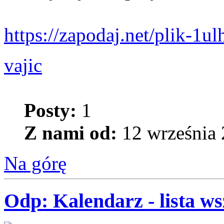
https://zapodaj.net/plik-
vajic
Posty:
1
Z nami od:
12 września 
Na górę
Odp: Kalendarz - lista w