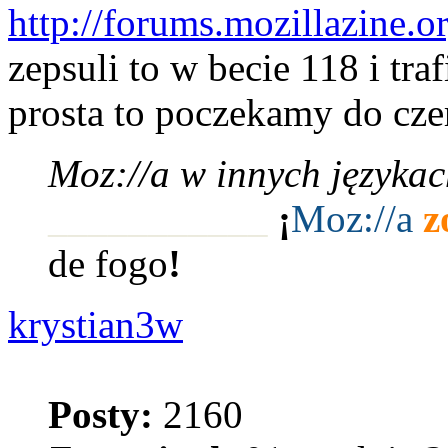
http://forums.mozillazine
zepsuli to w becie 118 i traf
prosta to poczekamy do cz
Moz://a w innych językac
___________
¡
Moz:
//a
z
de fogo
!
krystian3w
Posty:
2160