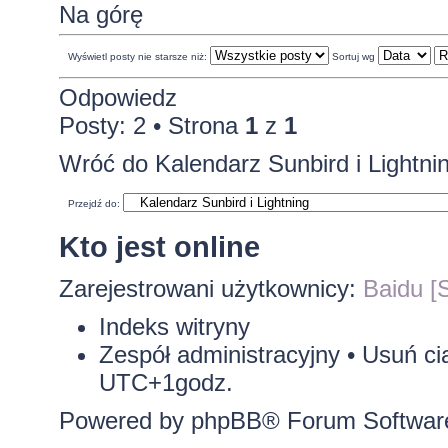
Na górę
Wyświetl posty nie starsze niż:
Sortuj wg
Odpowiedz
Posty: 2 • Strona
1
z
1
Wróć do Kalendarz Sunbird i Lightni
Przejdź do:
Kto jest online
Zarejestrowani użytkownicy:
Baidu [S
Indeks witryny
Zespół administracyjny
•
Usuń ci
UTC+1godz.
Powered by
phpBB
® Forum Softwar