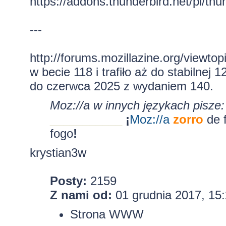
https://addons.thunderbird.net/pl/thund
---
http://forums.mozillazine.org/viewt
w becie 118 i trafiło aż do stabilnej
do czerwca 2025 z wydaniem 140.
Moz://a w innych językach pisze:
___________
¡
Moz:
//a
zorro
de 
fogo
!
krystian3w
Posty:
2159
Z nami od:
01 grudnia 2017, 15
Strona WWW