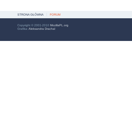
STRONA GŁÓWNA
FORUM
Copyright © 2001-2010
MozillaPL.org
Grafika:
Aleksandra Drachal