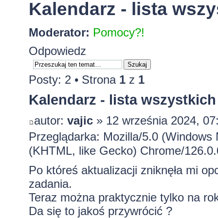
Kalendarz - lista wsz
Moderator:
Pomocy?!
Odpowiedz
Posty: 2 • Strona
1
z
1
Kalendarz - lista wszystkic
autor:
vajic
» 12 września 2024, 07
Przeglądarka: Mozilla/5.0 (Windows
(KHTML, like Gecko) Chrome/126.0.0
Po któreś aktualizacji zniknęła mi o
zadania.
Teraz można praktycznie tylko na ro
Da się to jakoś przywrócić ?