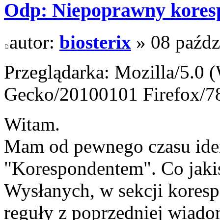
Odp: Niepoprawny kores
autor:
biosterix
» 08 paźdz
Przeglądarka: Mozilla/5.0 
Gecko/20100101 Firefox/7
Witam.
Mam od pewnego czasu ide
"Korespondentem". Co jakiś
Wysłanych, w sekcji koresp
reguły z poprzedniej wiado