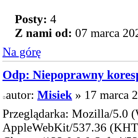
Posty:
4
Z nami od:
07 marca 202
Na górę
Odp: Niepoprawny kores
autor:
Misiek
» 17 marca 2
Przeglądarka: Mozilla/5.0
AppleWebKit/537.36 (KHT