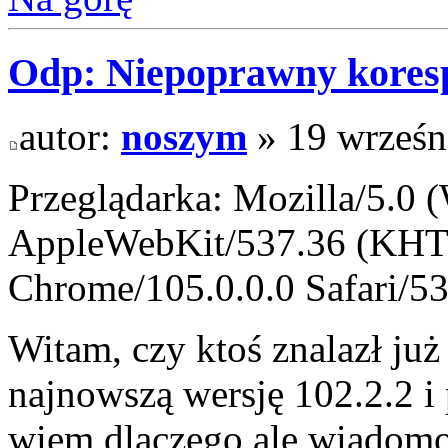
Odp: Niepoprawny kores
autor:
noszym
» 19 wrześn
Przeglądarka: Mozilla/5.0
AppleWebKit/537.36 (KHT
Chrome/105.0.0.0 Safari/5
Witam, czy ktoś znalazł ju
najnowszą wersję 102.2.2 i
wiem dlaczego ale wiadomo