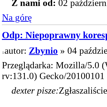
Z nami od:
02 październ
Na górę
Odp: Niepoprawny kores
autor:
Zbynio
» 04 paździe
Przeglądarka: Mozilla/5.0
rv:131.0) Gecko/20100101 
dexter pisze:
Zgłaszaliście