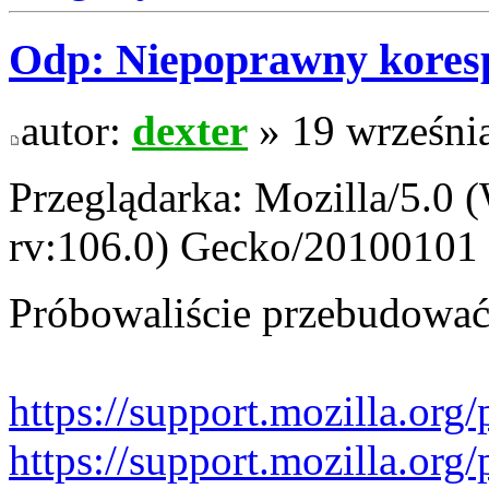
Odp: Niepoprawny kores
autor:
dexter
» 19 wrześni
Przeglądarka: Mozilla/5.0
rv:106.0) Gecko/20100101 
Próbowaliście przebudować
https://support.mozilla.org/
https://support.mozilla.org/