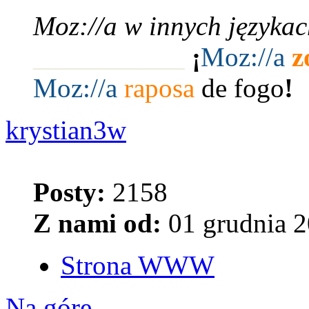
Moz://a w innych językac
___________
¡
Moz:
//a
z
Moz:
//a
raposa
de fogo
!
krystian3w
Posty:
2158
Z nami od:
01 grudnia 2
Strona WWW
Na górę