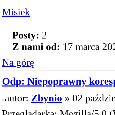
Misiek
Posty:
2
Z nami od:
17 marca 202
Na górę
Odp: Niepoprawny kores
autor:
Zbynio
» 02 paździe
Przeglądarka: Mozilla/5.0