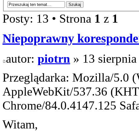
Posty: 13 • Strona
1
z
1
Niepoprawny koresponde
autor:
piotrn
» 13 sierpnia
Przeglądarka: Mozilla/5.0
AppleWebKit/537.36 (KHT
Chrome/84.0.4147.125 Safa
Witam,