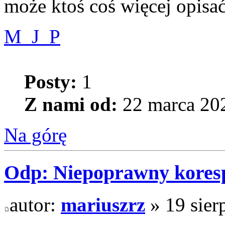
może ktoś coś więcej opisać
M_J_P
Posty:
1
Z nami od:
22 marca 202
Na górę
Odp: Niepoprawny kores
autor:
mariuszrz
» 19 sier