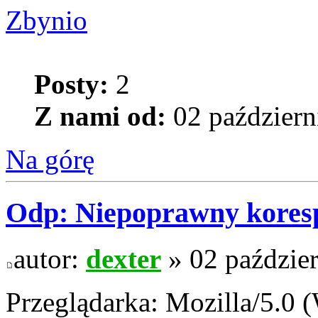
Zbynio
Posty:
2
Z nami od:
02 październ
Na górę
Odp: Niepoprawny kores
autor:
dexter
» 02 paździer
Przeglądarka: Mozilla/5.0