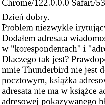
Chrome/122.0.0.0 Safari/5
Dzień dobry.
Problem niezwykle irytując
Dodałem adresata wiadomośc
w "korespondentach" i "adre
Dlaczego tak jest? Prawdop
mnie Thunderbird nie jes
pocztowym, książka adresow
adresata nie ma w książce a
adresowej pokazywanego bł