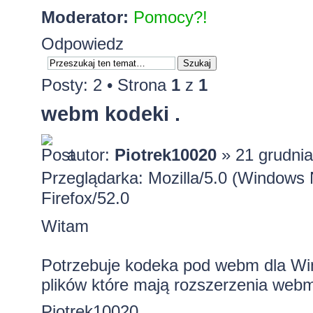
Moderator:
Pomocy?!
Odpowiedz
Posty: 2 • Strona
1
z
1
webm kodeki .
autor:
Piotrek10020
» 21 grudnia
Przeglądarka: Mozilla/5.0 (Windows
Firefox/52.0
Witam
Potrzebuje kodeka pod webm dla W
plików które mają rozszerzenia web
Piotrek10020