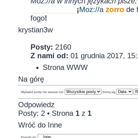
Moz://a w innych językach pisze:
___________
¡
Moz:
//a
zorro
de 
fogo
!
krystian3w
Posty:
2160
Z nami od:
01 grudnia 2017, 15
Strona WWW
Na górę
Wyświetl posty nie starsze niż:
Sortuj wg
Odpowiedz
Posty: 2 • Strona
1
z
1
Wróć do Inne
Przejdź do: