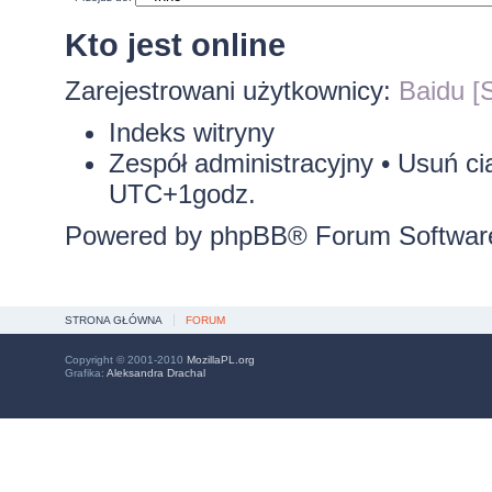
Kto jest online
Zarejestrowani użytkownicy:
Baidu [S
Indeks witryny
Zespół administracyjny
•
Usuń ci
UTC+1godz.
Powered by
phpBB
® Forum Softwar
STRONA GŁÓWNA
FORUM
Copyright © 2001-2010
MozillaPL.org
Grafika:
Aleksandra Drachal