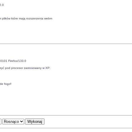
2.0
plików które mają rozszerzenia webm
00101 Firefox/133.0
jszyć pod procesor zastosowany w XP:
de fogo
!