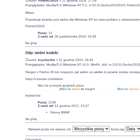
autor:
Piotrek10020
» 21 grudnia 2024, 17:26
Przeglądarka: Mozilla/5.0 (Windows NT 5.1; rv:52.0) Gecko/20100101 Firefox/5
Witam
Potrzebuje kodeka pod webm dla Windows XP bo mam problem z odtwarzaniem 
Piotrek10020
Posty:
12
Z nami od:
30 października 2010, 03:36
Na górę
Odp: webm kodeki
autor:
krystian3w
» 21 grudnia 2024, 18:43
Przeglądarka: Mozilla/5.0 (Windows NT 10.0; Win64; x64; rv:133.0) Gecko/201
Skojarz z Firefox 28 lub nowszym, jak wideo za wielkie to pewnie trzeba zmnie
https://caniuse.com/webm
Moz://a w innych językach pisze:
___________
¡
Moz:
//a
zorro
de fuego
!
___________
Moz:
//a
raposa
krystian3w
Posty:
2158
Z nami od:
01 grudnia 2017, 15:27
Strona WWW
Na górę
Wyświetl posty nie starsze niż:
Sortuj wg
Odpowiedz