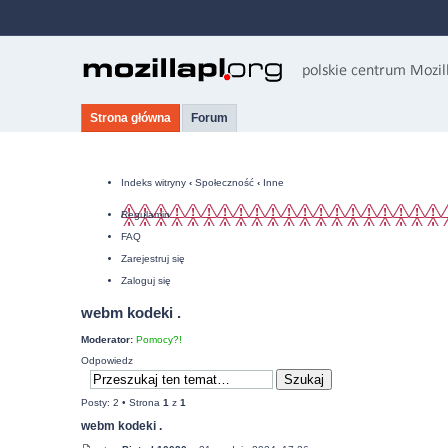
Strona główna
Forum
Indeks witryny
‹
Społeczność
‹
Inne
Regulamin
FAQ
Zarejestruj się
Zaloguj się
webm kodeki .
Moderator:
Pomocy?!
Odpowiedz
Posty: 2 • Strona
1
z
1
webm kodeki .