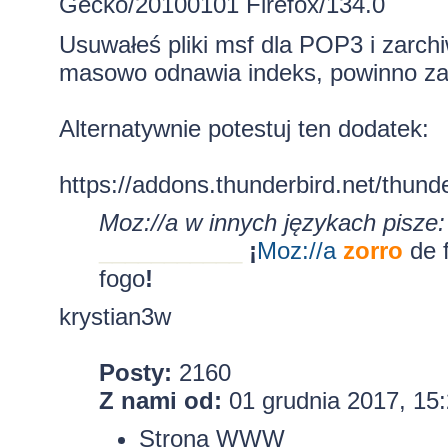
Gecko/20100101 Firefox/134.0
Usuwałeś pliki msf dla POP3 i zarch
masowo odnawia indeks, powinno zadz
Alternatywnie potestuj ten dodatek:
https://addons.thunderbird.net/thund
Moz://a w innych językach pisze:
___________
¡
Moz:
//a
zorro
de 
fogo
!
krystian3w
Posty:
2160
Z nami od:
01 grudnia 2017, 15
Strona WWW