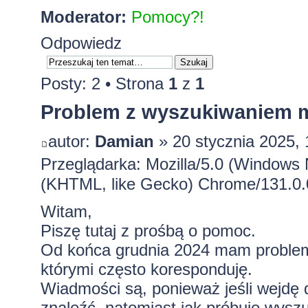
Moderator:
Pomocy?!
Odpowiedz
Posty: 2 • Strona
1
z
1
Problem z wyszukiwaniem m
autor:
Damian
» 20 stycznia 2025, 
Przeglądarka: Mozilla/5.0 (Windows
(KHTML, like Gecko) Chrome/131.0.0
Witam,
Piszę tutaj z prośbą o pomoc.
Od końca grudnia 2024 mam problem
którymi często koresponduję.
Wiadmości są, ponieważ jeśli wejdę 
znaleźć, natomiast jak próbuję wysz