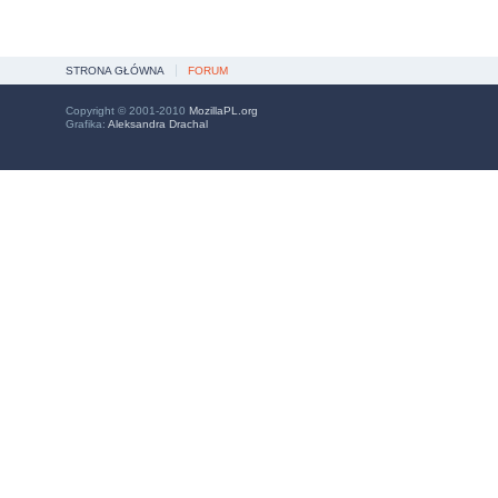
STRONA GŁÓWNA
FORUM
Copyright © 2001-2010
MozillaPL.org
Grafika:
Aleksandra Drachal