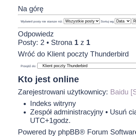
Na górę
Wyświetl posty nie starsze niż:
Sortuj wg
Odpowiedz
Posty: 2 • Strona
1
z
1
Wróć do Klient poczty Thunderbird
Przejdź do:
Kto jest online
Zarejestrowani użytkownicy:
Baidu [S
Indeks witryny
Zespół administracyjny
•
Usuń ci
UTC+1godz.
Powered by
phpBB
® Forum Softwar