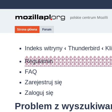
Strona główna
Forum
Indeks witryny
‹
Thunderbird
‹
Kl
Regulamin
FAQ
Zarejestruj się
Zaloguj się
Problem z wyszukiwan