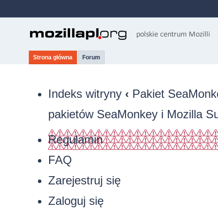
Strona główna
Forum
Indeks witryny
‹
Pakiet SeaMonkey
pakietów SeaMonkey i Mozilla Su
Regulamin
FAQ
Zarejestruj się
Zaloguj się