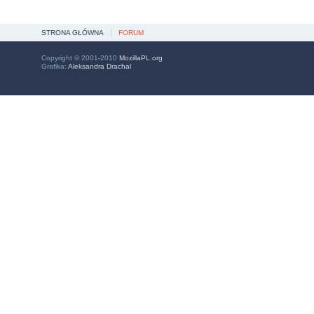
STRONA GŁÓWNA
FORUM
Copyright © 2001-2010
MozillaPL.org
Grafika:
Aleksandra Drachal