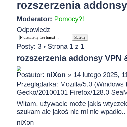
rozszerzenia addons
Moderator:
Pomocy?!
Odpowiedz
Posty: 3 • Strona
1
z
1
rozszerzenia addonsy VPN
autor:
niXon
» 14 lutego 2025, 1
Przeglądarka: Mozilla/5.0 (Windows 
Gecko/20100101 Firefox/128.0 Sea
Witam, używacie może jakis wtycze
szukam ale jakoś nic mi nie wpadło..
niXon