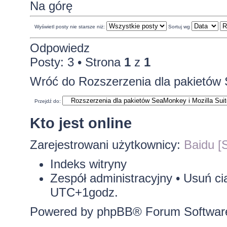
Na górę
Wyświetl posty nie starsze niż:
Sortuj wg
Odpowiedz
Posty: 3 • Strona
1
z
1
Wróć do Rozszerzenia dla pakietów 
Przejdź do:
Kto jest online
Zarejestrowani użytkownicy:
Baidu [S
Indeks witryny
Zespół administracyjny
•
Usuń ci
UTC+1godz.
Powered by
phpBB
® Forum Softwar