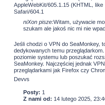
AppleWebKit/605.1.15 (KHTML, like
Safari/604.1
niXon pisze:
Witam, używacie mo
szukam ale jakoś nic mi nie wpad
Jeśli chodzi o VPN do SeaMonkey, t
dedykowanych temu przeglądarkom.
poziomie systemu lub poszukać rozsz
SeaMonkey. Najczęściej jednak VPN-
przeglądarkami jak Firefox czy Chro
Devvs
Posty:
1
Z nami od:
14 lutego 2025, 23:4