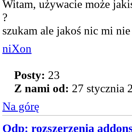
Witam, używacie może jak
?
szukam ale jakoś nic mi nie
niXon
Posty:
23
Z nami od:
27 stycznia 
Na górę
Odp: rozszerzenia addo