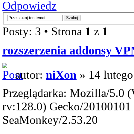
Odpowiedz
Posty: 3 • Strona
1
z
1
rozszerzenia addonsy V
autor:
niXon
» 14 lutego
Przeglądarka: Mozilla/5.0
rv:128.0) Gecko/20100101 
SeaMonkey/2.53.20