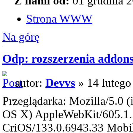
Z nami od:
01 grudnia 2
Strona WWW
Na górę
Odp: rozszerzenia addo
autor:
Devvs
» 14 lutego
Przeglądarka: Mozilla/5.0
OS X) AppleWebKit/605.1.
CriOS/133.0.6943.33 Mobil