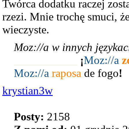
Twórca dodatku raczej zosta
rzezi. Mnie trochę smuci, ż
wieczyste.
Moz://a w innych językac
___________
¡
Moz:
//a
z
Moz:
//a
raposa
de fogo
!
krystian3w
Posty:
2158