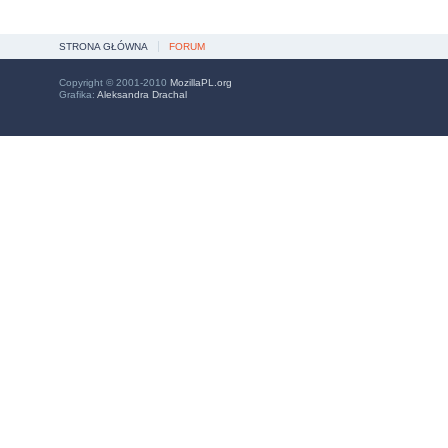
STRONA GŁÓWNA
FORUM
Copyright © 2001-2010
MozillaPL.org
Grafika:
Aleksandra Drachal