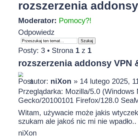
rozszerzenia addons
Moderator:
Pomocy?!
Odpowiedz
Posty: 3 • Strona
1
z
1
rozszerzenia addonsy VPN
autor:
niXon
» 14 lutego 2025, 1
Przeglądarka: Mozilla/5.0 (Windows 
Gecko/20100101 Firefox/128.0 Sea
Witam, używacie może jakis wtycze
szukam ale jakoś nic mi nie wpadło..
niXon