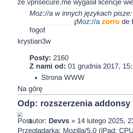
że vpnsecure.me wygasił licencje wi
Moz://a w innych językach pisze:
___________
¡
Moz:
//a
zorro
de 
fogo
!
krystian3w
Posty:
2160
Z nami od:
01 grudnia 2017, 15
Strona WWW
Na górę
Odp: rozszerzenia addons
autor:
Devvs
» 14 lutego 2025, 2
Przeglądarka: Mozilla/5.0 (iPad; C