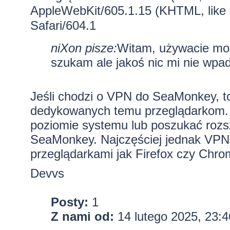
AppleWebKit/605.1.15 (KHTML, like
Safari/604.1
niXon pisze:
Witam, używacie mo
szukam ale jakoś nic mi nie wpad
Jeśli chodzi o VPN do SeaMonkey, t
dedykowanych temu przeglądarkom.
poziomie systemu lub poszukać rozsz
SeaMonkey. Najczęściej jednak VPN-
przeglądarkami jak Firefox czy Chro
Devvs
Posty:
1
Z nami od:
14 lutego 2025, 23:4