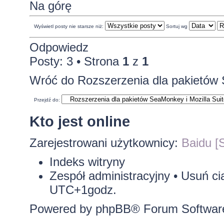
Na górę
Wyświetl posty nie starsze niż:
Sortuj wg
Odpowiedz
Posty: 3 • Strona
1
z
1
Wróć do Rozszerzenia dla pakietów 
Przejdź do:
Kto jest online
Zarejestrowani użytkownicy:
Baidu [S
Indeks witryny
Zespół administracyjny
•
Usuń ci
UTC+1godz.
Powered by
phpBB
® Forum Softwar