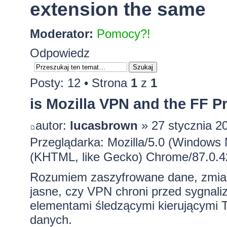
extension the same
Moderator:
Pomocy?!
Odpowiedz
Posty: 12 • Strona
1
z
1
is Mozilla VPN and the FF P
autor:
lucasbrown
» 27 stycznia 2
Przeglądarka: Mozilla/5.0 (Windows
(KHTML, like Gecko) Chrome/87.0.4
Rozumiem zaszyfrowane dane, zmianę l
jasne, czy VPN chroni przed sygnaliz
elementami śledzącymi kierującymi 
danych.