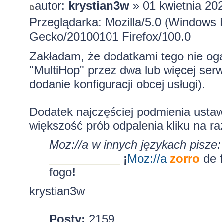
autor:
krystian3w
» 01 kwietnia 20
Przeglądarka: Mozilla/5.0 (Windows 
Gecko/20100101 Firefox/100.0
Zakładam, że dodatkami tego nie og
"MultiHop" przez dwa lub więcej serw
dodanie konfiguracji obcej usługi).
Dodatek najczęściej podmienia ustaw
większość prób odpalenia kliku na ra
Moz://a w innych językach pisze:
___________
¡
Moz:
//a
zorro
de 
fogo
!
krystian3w
Posty:
2159