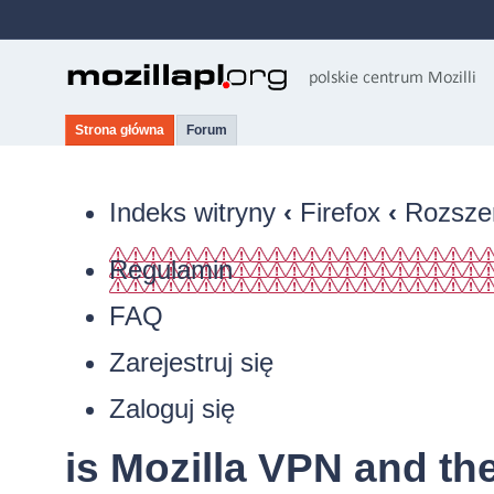
Strona główna
Forum
Indeks witryny
‹
Firefox
‹
Rozszer
Regulamin
FAQ
Zarejestruj się
Zaloguj się
is Mozilla VPN and th