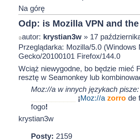
Na górę
Odp: is Mozilla VPN and the
autor:
krystian3w
» 17 październik
Przeglądarka: Mozilla/5.0 (Windows 
Gecko/20100101 Firefox/144.0
Wciąż niewygodne, bo będzie mieć F
resztę w Seamonkey lub kombinować 
Moz://a w innych językach pisze:
___________
¡
Moz:
//a
zorro
de 
fogo
!
krystian3w
Posty:
2159