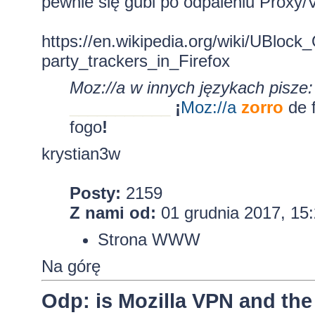
pewnie się gubi po odpaleniu Proxy
https://en.wikipedia.org/wiki/UBloc
party_trackers_in_Firefox
Moz://a w innych językach pisze:
___________
¡
Moz:
//a
zorro
de 
fogo
!
krystian3w
Posty:
2159
Z nami od:
01 grudnia 2017, 15
Strona WWW
Na górę
Odp: is Mozilla VPN and the