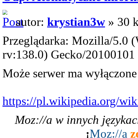
autor:
krystian3w
» 30 k
Przeglądarka: Mozilla/5.0
rv:138.0) Gecko/20100101 
Może serwer ma wyłączone 
https://pl.wikipedia.org/wi
Moz://a w innych językac
___________
¡
Moz:
//a
z