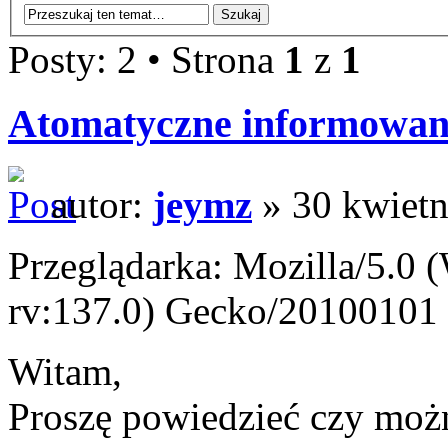
Posty: 2 • Strona
1
z
1
Atomatyczne informowanie
autor:
jeymz
» 30 kwietn
Przeglądarka: Mozilla/5.0
rv:137.0) Gecko/20100101 
Witam,
Proszę powiedzieć czy moż