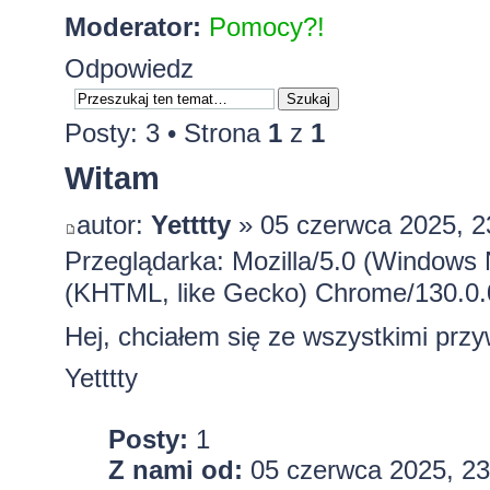
Moderator:
Pomocy?!
Odpowiedz
Posty: 3 • Strona
1
z
1
Witam
autor:
Yetttty
» 05 czerwca 2025, 2
Przeglądarka: Mozilla/5.0 (Windows
(KHTML, like Gecko) Chrome/130.0.0
Hej, chciałem się ze wszystkimi prz
Yetttty
Posty:
1
Z nami od:
05 czerwca 2025, 23