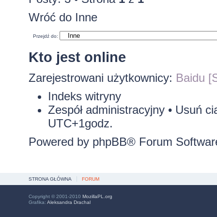
Wróć do Inne
Przejdź do:
Kto jest online
Zarejestrowani użytkownicy:
Baidu [S
Indeks witryny
Zespół administracyjny
•
Usuń ci
UTC+1godz.
Powered by
phpBB
® Forum Softwar
STRONA GŁÓWNA
FORUM
Copyright © 2001-2010
MozillaPL.org
Grafika:
Aleksandra Drachal