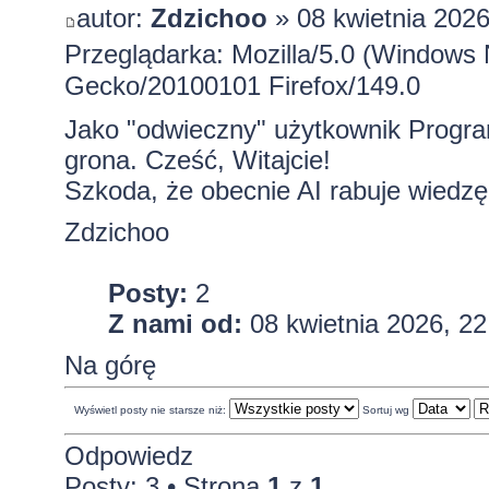
autor:
Zdzichoo
» 08 kwietnia 2026
Przeglądarka: Mozilla/5.0 (Windows 
Gecko/20100101 Firefox/149.0
Jako "odwieczny" użytkownik Progr
grona. Cześć, Witajcie!
Szkoda, że obecnie AI rabuje wiedzę i
Zdzichoo
Posty:
2
Z nami od:
08 kwietnia 2026, 22
Na górę
Wyświetl posty nie starsze niż:
Sortuj wg
Odpowiedz
Posty: 3 • Strona
1
z
1