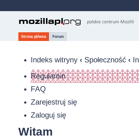
Strona główna
Forum
Indeks witryny
‹
Społeczność
‹
I
Regulamin
FAQ
Zarejestruj się
Zaloguj się
Witam