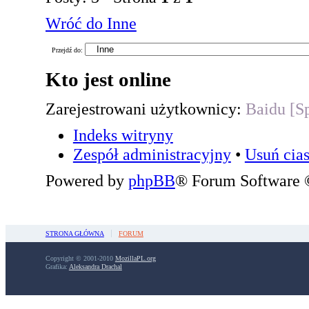
Wróć do Inne
Przejdź do:
Kto jest online
Zarejestrowani użytkownicy:
Baidu [Sp
Indeks witryny
Zespół administracyjny
•
Usuń cias
Powered by
phpBB
® Forum Software
STRONA GŁÓWNA
FORUM
Copyright © 2001-2010
MozillaPL.org
Grafika:
Aleksandra Drachal