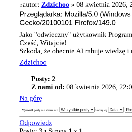
autor:
Zdzichoo
» 08 kwietnia 2026, 
Przeglądarka: Mozilla/5.0 (Windows
Gecko/20100101 Firefox/149.0
Jako "odwieczny" użytkownik Program
Cześć, Witajcie!
Szkoda, że obecnie AI rabuje wiedzę i n
Zdzichoo
Posty:
2
Z nami od:
08 kwietnia 2026, 22:
Na górę
Wyświetl posty nie starsze niż:
Sortuj wg
Odpowiedz
Posty: 3 • Strona
1
z
1