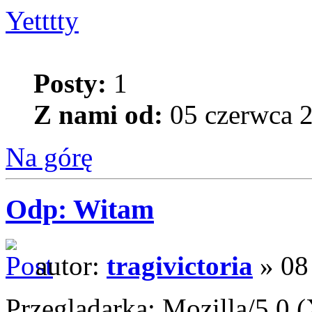
Yetttty
Posty:
1
Z nami od:
05 czerwca 2
Na górę
Odp: Witam
autor:
tragivictoria
» 08
Przeglądarka: Mozilla/5.0 