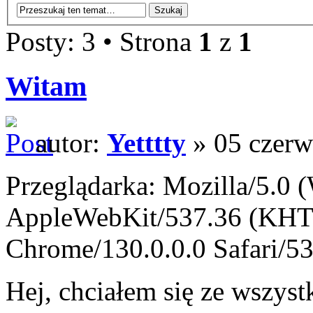
Posty: 3 • Strona
1
z
1
Witam
autor:
Yetttty
» 05 czerw
Przeglądarka: Mozilla/5.0
AppleWebKit/537.36 (KHT
Chrome/130.0.0.0 Safari/5
Hej, chciałem się ze wszys