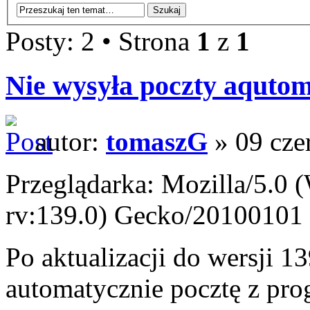
Posty: 2 • Strona
1
z
1
Nie wysyła poczty aqutom
autor:
tomaszG
» 09 cze
Przeglądarka: Mozilla/5.0
rv:139.0) Gecko/20100101 
Po aktualizacji do wersji 1
automatycznie pocztę z pr