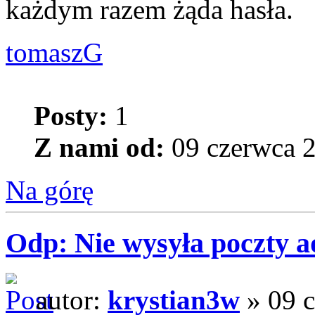
każdym razem żąda hasła.
tomaszG
Posty:
1
Z nami od:
09 czerwca 2
Na górę
Odp: Nie wysyła poczty 
autor:
krystian3w
» 09 c