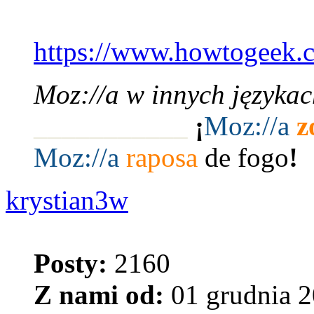
https://www.howtogeek.co
Moz://a w innych językac
___________
¡
Moz:
//a
z
Moz:
//a
raposa
de fogo
!
krystian3w
Posty:
2160
Z nami od:
01 grudnia 2