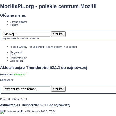
MozillaPL.org - polskie centrum Mozilli
Główne menu:
Strona główna
Forum
Wyszukiwanie zaawansowane
Indeks witryny
‹
Thunderbird
‹
Klient poczty Thunderbird
Regulamin
FAQ
Zarejestruj się
Zaloguj się
Aktualizacja z Thunderbird 52.1.1 do najnowszej
Moderator:
Pomocy?!
Odpowiedz
Posty: 3 • Strona
1
z
1
Aktualizacja z Thunderbird 52.1.1 do najnowszej
autor:
telfix
» 10 czerwca 2025, 07:04