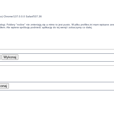
ko) Chrome/137.0.0.0 Safari/537.36
atalogi. Foldery "nośne" nie zmieniają się a mimo to jest pusto. W pliku profiles.ini mam wpisane z
łem. Ale wpierw spróbuję podnieść aplikację do tej wersji i zobaczymy co dalej.