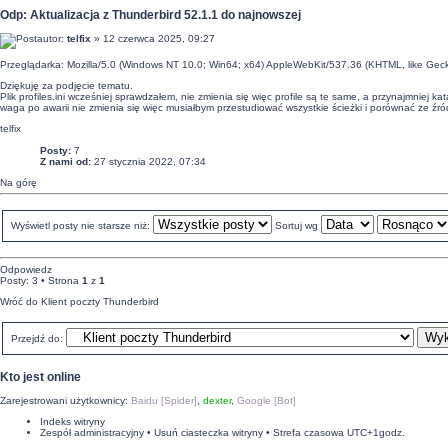
Odp: Aktualizacja z Thunderbird 52.1.1 do najnowszej
autor:
telfix
» 12 czerwca 2025, 09:27
Przeglądarka: Mozilla/5.0 (Windows NT 10.0; Win64; x64) AppleWebKit/537.36 (KHTML, like Gec
Dziękuję za podjęcie tematu.
Plik profiles.ini wcześniej sprawdzałem, nie zmienia się więc profile są te same, a przynajmniej k
waga po awarii nie zmienia się więc musiałbym przestudiować wszystkie ścieżki i porównać ze źród
telfix
Posty:
7
Z nami od:
27 stycznia 2022, 07:34
Na górę
Wyświetl posty nie starsze niż:
Sortuj wg
Odpowiedz
Posty: 3 • Strona
1
z
1
Wróć do Klient poczty Thunderbird
Przejdź do:
Kto jest online
Zarejestrowani użytkownicy:
Baidu [Spider]
,
dexter
,
Google [Bot]
Indeks witryny
Zespół administracyjny
•
Usuń ciasteczka witryny
• Strefa czasowa UTC+1godz.