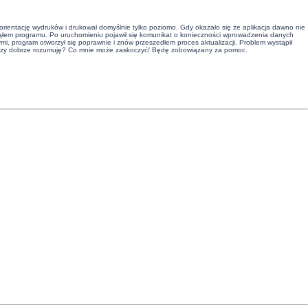
 orientację wydruków i drukował domyślnie tylko poziomo. Gdy okazało się że aplikacja dawno nie
amknąłem programu. Po uruchomieniu pojawił się komunikat o konieczności wprowadzenia danych
nymi, program otworzył się poprawnie i znów przeszedłem proces aktualizacji. Problem wystąpił
ane. Czy dobrze rozumuję? Co mnie może zaskoczyć/ Będę zobowiązany za pomoc.