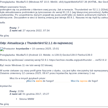
Przeglądarka: Mozilla/5.0 (Windows NT 10.0; Win64; x64) AppleWebKit/537.36 (KHTML, like Gec
Witam szanowne forum,
potknąłem się na problemie z klientem owej poczty. Jak w temacie. Thunderbird ver 52.1.1 (32bit
była aktualizowana podniosłem ją tymczasowo do wersji 91.13.1 (wg klasycznej procedury). Aplik
użytkownika. Po uzupełnieniu danych pojawił się pusty profil tylko ze świeżo pobranymi mail'ami.
identycznie. Doczytałem w sieci iż istotną zmianą jest wersja 60.9.1. Nasuwa mi się myśl by za
telfix
Posty:
7
Z nami od:
27 stycznia 2022, 07:34
Na górę
Odp: Aktualizacja z Thunderbird 52.1.1 do najnowszej
autor:
krystian3w
» 10 czerwca 2025, 15:01
Przeglądarka: Mozilla/5.0 (Android 13; Mobile; rv:139.0) Gecko/139.0 Firefox/139.0
Można by spróbować ostatniej wersji 52.9.1
https://archive.mozilla.org/pub/thunder ... es/52.9.1/
Być może Windows 11 nie lubi wersji 32 bitowej.
W sumie ciekawe czy stary profil ginie fizycznie z dysku, czy jest tylko nieczytelny lub wymazywany z
Ostatnio zmieniony 12 czerwca 2025, 09:47 przez
krystian3w
, łącznie zmieniany 1 raz
Moz://a w innych językach pisze:
___________
¡
Moz:
//a
zorro
de fuego
!
___________
Moz:
//a
raposa
de fogo
!
krystian3w
Posty:
2159
Z nami od:
01 grudnia 2017, 15:27
Strona WWW
Na górę