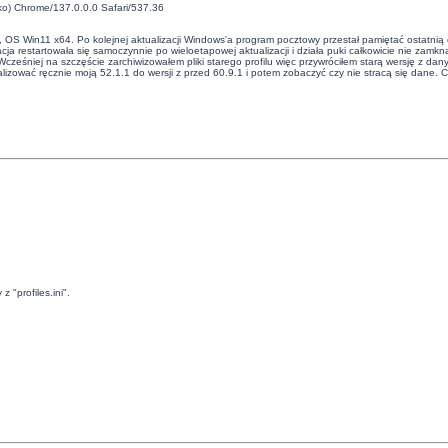
ko) Chrome/137.0.0.0 Safari/537.36
), OS Win11 x64. Po kolejnej aktualizacji Windows'a program pocztowy przestał pamiętać ostatnią
acja restartowała się samoczynnie po wieloetapowej aktualizacji i działa puki całkowicie nie z
 Wcześniej na szczęście zarchiwizowałem pliki starego profilu więc przywróciłem starą wersję z da
ktualizować ręcznie moją 52.1.1 do wersji z przed 60.9.1 i potem zobaczyć czy nie stracą się d
 "profiles.ini".