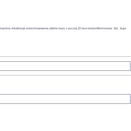
ewnętrzne lokalizacje przechowywania plików bazy z pocztą (D:\poczta\profiles\nazwa..itd). Jego