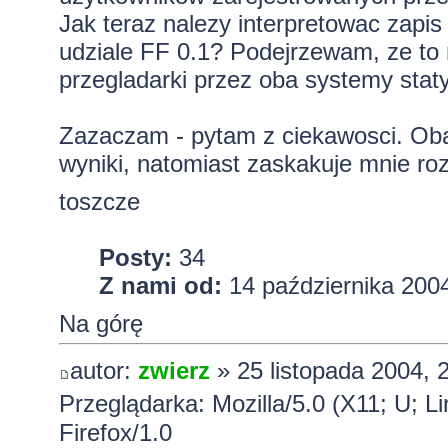
Jak teraz nalezy interpretowac zapi
udziale FF 0.1? Podejrzewam, ze to n
przegladarki przez oba systemy staty
Zazaczam - pytam z ciekawosci. Oba
wyniki, natomiast zaskakuje mnie roz
toszcze
Posty:
34
Z nami od:
14 października 2004
Na górę
autor:
zwierz
» 25 listopada 2004, 
Przeglądarka: Mozilla/5.0 (X11; U; L
Firefox/1.0