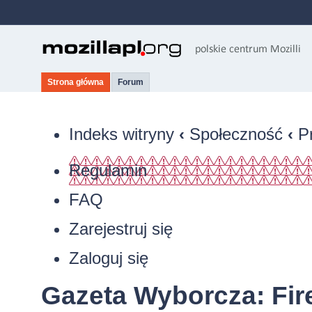
Strona główna
Forum
Indeks witryny
‹
Społeczność
‹
P
Regulamin
FAQ
Zarejestruj się
Zaloguj się
Gazeta Wyborcza: Fire