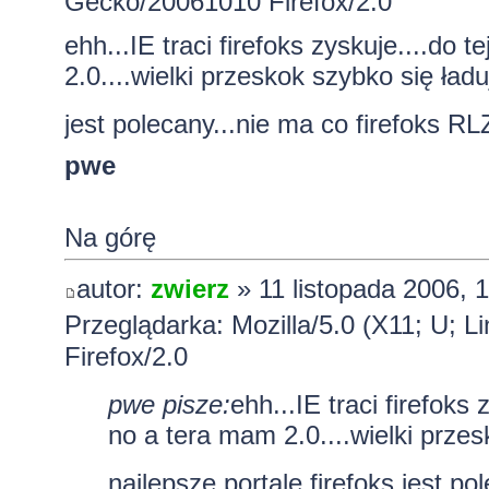
Gecko/20061010 Firefox/2.0
ehh...IE traci firefoks zyskuje....do
2.0....wielki przeskok szybko się ładu
jest polecany...nie ma co firefoks RL
pwe
Na górę
autor:
zwierz
» 11 listopada 2006, 
Przeglądarka: Mozilla/5.0 (X11; U; L
Firefox/2.0
pwe pisze:
ehh...IE traci firefoks
no a tera mam 2.0....wielki przes
najlepsze portale firefoks jest p