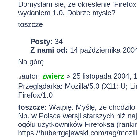
Domyslam sie, ze okreslenie 'Firefox
wydaniem 1.0. Dobrze mysle?
toszcze
Posty:
34
Z nami od:
14 października 2004
Na górę
autor:
zwierz
» 25 listopada 2004, 
Przeglądarka: Mozilla/5.0 (X11; U; L
Firefox/1.0
toszcze:
Wątpię. Myślę, że chodziło
Np. w Polsce wersji starszych niż na
ogółu użytkowników Firefoksa (rankin
https://hubertgajewski.com/tag/mozill