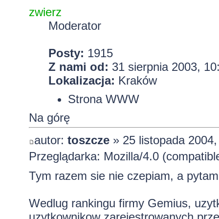
zwierz
Moderator
Posty:
1915
Z nami od:
31 sierpnia 2003, 10
Lokalizacja:
Kraków
Strona WWW
Na górę
autor:
toszcze
» 25 listopada 2004,
Przeglądarka: Mozilla/4.0 (compatib
Tym razem sie nie czepiam, a pytam z
Wedlug
rankingu
firmy Gemius, uzytk
uzytkownikow zarejestrowanych przez