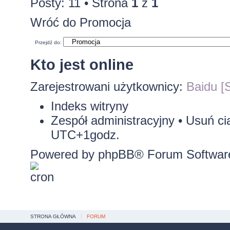
Posty: 11 • Strona
1
z
1
Wróć do Promocja
Przejdź do:
Kto jest online
Zarejestrowani użytkownicy:
Baidu [S
Indeks witryny
Zespół administracyjny
•
Usuń ci
UTC+1godz.
Powered by
phpBB
® Forum Softwar
STRONA GŁÓWNA
FORUM