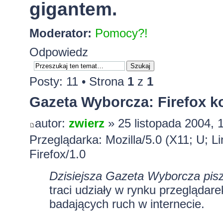
gigantem.
Moderator:
Pomocy?!
Odpowiedz
Posty: 11 • Strona
1
z
1
Gazeta Wyborcza: Firefox ko
autor:
zwierz
» 25 listopada 2004, 
Przeglądarka: Mozilla/5.0 (X11; U; L
Firefox/1.0
Dzisiejsza Gazeta Wyborcza pis
traci udziały w rynku przeglądar
badających ruch w internecie.