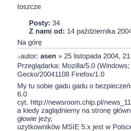
toszcze
Posty:
34
Z nami od:
14 października 2004
Na górę
autor:
asen
» 25 listopada 2004, 21
Przeglądarka: Mozilla/5.0 (Windows;
Gecko/20041108 Firefox/1.0
My tu sobie gadu gadu o bezpieczeńs
6.0
cyt.
http://newsroom.chip.pl/news_1
a kiedy zaglądniemy na stronę głów
głowie jeży,
uzytkowników MSIE 5.x jest w Polsc