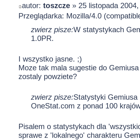
autor:
toszcze
» 25 listopada 2004,
Przeglądarka: Mozilla/4.0 (compatib
zwierz pisze:
W statystykach Gemi
1.0PR.
I wszystko jasne. ;)
Moze tak mala sugestie do Gemiusa 
zostaly powziete?
zwierz pisze:
Statystyki Gemiusa 
OneStat.com z ponad 100 krajów
Pisalem o statystykach dla 'wszystki
sprawe z 'lokalnego' charakteru Gemi