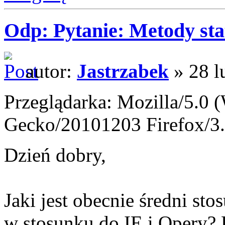
Odp: Pytanie: Metody sta
autor:
Jastrzabek
» 28 l
Przeglądarka: Mozilla/5.0 
Gecko/20101203 Firefox/3.
Dzień dobry,
Jaki jest obecnie średni s
w stosunku do IE i Opery? P