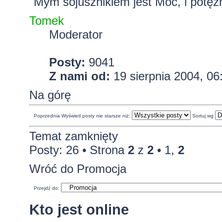
"Mym sojusznikiem jest Moc, i potężn
Tomek
Moderator
Posty:
9041
Z nami od:
19 sierpnia 2004, 06
Na górę
Poprzednia
Wyświetl posty nie starsze niż:
Sortuj wg
Temat zamknięty
Posty: 26 •
Strona
2
z
2
•
1
,
2
Wróć do Promocja
Przejdź do:
Kto jest online