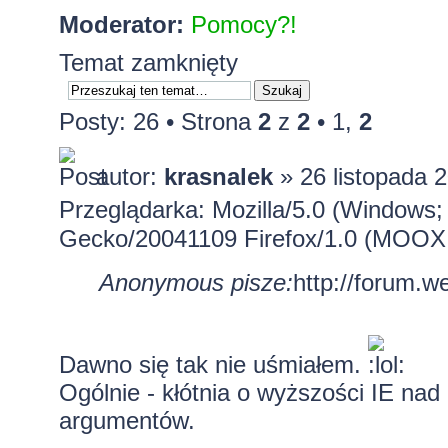
Moderator:
Pomocy?!
Temat zamknięty
Posty: 26 •
Strona
2
z
2
•
1
,
2
autor:
krasnalek
» 26 listopada 
Przeglądarka: Mozilla/5.0 (Windows;
Gecko/20041109 Firefox/1.0 (MOOX
Anonymous pisze:
http://forum.w
Dawno się tak nie uśmiałem.
Ogólnie - kłótnia o wyższości IE nad
argumentów.