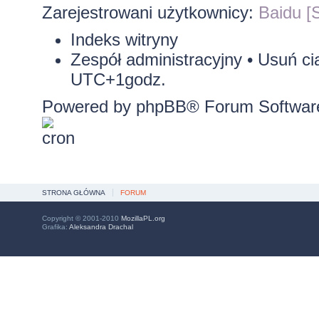
Zarejestrowani użytkownicy:
Baidu [S
Indeks witryny
Zespół administracyjny
•
Usuń ci
UTC+1godz.
Powered by
phpBB
® Forum Softwar
STRONA GŁÓWNA
FORUM
Copyright © 2001-2010
MozillaPL.org
Grafika:
Aleksandra Drachal