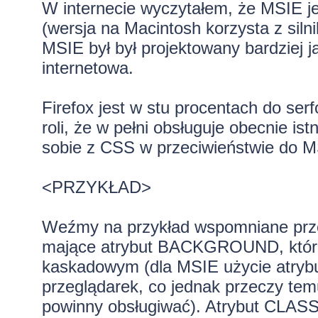
W internecie wyczytałem, że MSIE je
(wersja na Macintosh korzysta z siln
MSIE był był projektowany bardziej 
internetowa.
Firefox jest w stu procentach do serf
roli, że w pełni obsługuje obecnie is
sobie z CSS w przeciwieństwie do M
<PRZYKŁAD>
Weźmy na przykład wspomniane prze
mające atrybut BACKGROUND, które 
kaskadowym (dla MSIE użycie atryb
przeglądarek, co jednak przeczy te
powinny obsługiwać). Atrybut CLASS 