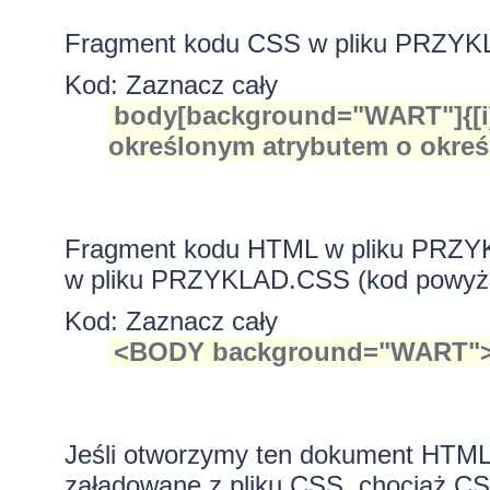
Fragment kodu CSS w pliku PRZY
Kod:
Zaznacz cały
body[background="WART"]{[i]
określonym atrybutem o określ
Fragment kodu HTML w pliku PRZY
w pliku PRZYKLAD.CSS (kod powyż
Kod:
Zaznacz cały
<BODY background="WART"
Jeśli otworzymy ten dokument HTML 
załadowane z pliku CSS, chociaż C