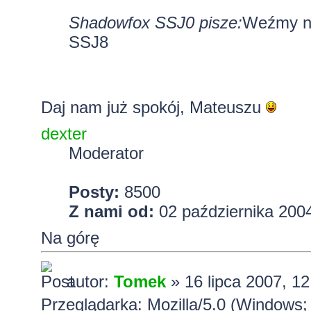
Shadowfox SSJ0 pisze:
Weźmy na
SSJ8
Daj nam już spokój, Mateuszu
dexter
Moderator
Posty:
8500
Z nami od:
02 października 2004
Na górę
autor:
Tomek
» 16 lipca 2007, 12
Przeglądarka: Mozilla/5.0 (Windows; 