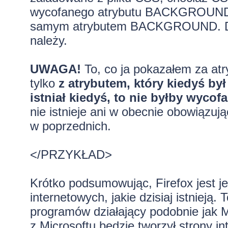
wycofanego atrybutu BACKGROUND. 
samym atrybutem BACKGROUND. Dopie
należy.
UWAGA!
To, co ja pokazałem za a
tylko
z atrybutem, który kiedyś by
istniał kiedyś, to nie byłby wycofa
nie istnieje ani w obecnie obowiązu
w poprzednich.
</PRZYKŁAD>
Krótko podsumowując, Firefox jest j
internetowych, jakie dzisiaj istnieją.
programów działający podobnie jak M
z Microsoftu będzie tworzył strony 