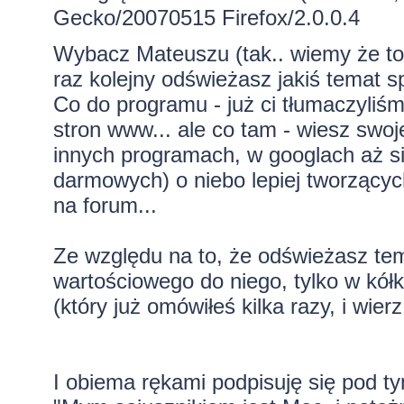
Gecko/20070515 Firefox/2.0.0.4
Wybacz Mateuszu (tak.. wiemy że to 
raz kolejny odświeżasz jakiś temat spr
Co do programu - już ci tłumaczyliś
stron
www..
. ale co tam - wiesz swo
innych programach, w googlach aż 
darmowych) o niebo lepiej tworzący
na forum...
Ze względu na to, że odświeżasz tema
wartościowego do niego, tylko w kół
(który już omówiłeś kilka razy, i wi
I obiema rękami podpisuję się pod ty