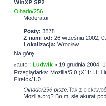
WinXP SP2
Olhado/256
Moderator
Posty:
3878
Z nami od:
26 września 2002, 0
Lokalizacja:
Wrocław
Na górę
autor:
Ludwik
» 19 grudnia 2004, 1
Przeglądarka: Mozilla/5.0 (X11; U; L
Firefox/1.0
Olhado/256 pisze:
Tak z ciekawoś
Mozilla.org? Bo mi się akurat po