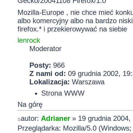
Gecko/20041108 Firefox/1.0
Mozilla-Europe , nie chce mieć konkur
albo komercyjny albo na bardzo nisk
firefox.* i przekierowywać na siebie
lenrock
Moderator
Posty:
966
Z nami od:
09 grudnia 2002, 19
Lokalizacja:
Warszawa
Strona WWW
Na górę
autor:
Adrianer
» 19 grudnia 2004,
Przeglądarka: Mozilla/5.0 (Windows;