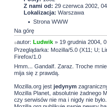
Z nami od:
29 czerwca 2002, 04
Lokalizacja:
Warszawa
Strona WWW
Na górę
autor:
Ludwik
» 19 grudnia 2004, 0
Przeglądarka: Mozilla/5.0 (X11; U; L
Firefox/1.0
Hmm... Gandalf. Zaraz. Troche mnie 
mija się z prawdą.
Mozilla.org jest
jedynym
zagraniczny
Mozilla Planet, absolutnie żadnego M
czy serwisów nie ma i nigdy nie było.
Mozilla.org publikuje swoje newsy ba