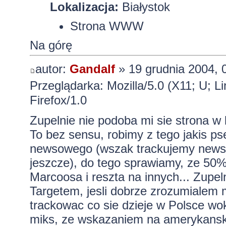
Lokalizacja:
Białystok
Strona WWW
Na górę
autor:
Gandalf
» 19 grudnia 2004, 
Przeglądarka: Mozilla/5.0 (X11; U; L
Firefox/1.0
Zupelnie nie podoba mi sie strona w k
To bez sensu, robimy z tego jakis ps
newsowego (wszak trackujemy newsy z
jeszcze), do tego sprawiamy, ze 50
Marcoosa i reszta na innych... Zupe
Targetem, jesli dobrze zrozumialem 
trackowac co sie dzieje w Polsce w
miks, ze wskazaniem na amerykanskie