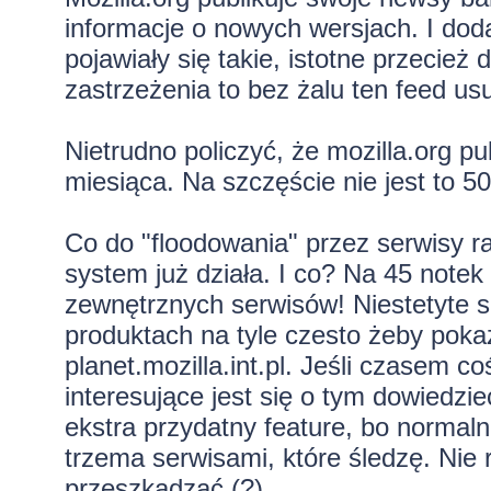
informacje o nowych wersjach. I dod
pojawiały się takie, istotne przecież d
zastrzeżenia to bez żalu ten feed us
Nietrudno policzyć, że mozilla.org pu
miesiąca. Na szczęście nie jest to 
Co do "floodowania" przez serwisy ra
system już działa. I co? Na 45 notek
zewnętrznych serwisów! Niestetyte s
produktach na tyle czesto żeby poka
planet.mozilla.int.pl. Jeśli czasem c
interesujące jest się o tym dowiedzi
ekstra przydatny feature, bo normal
trzema serwisami, które śledzę. Nie
przeszkadzać (?).