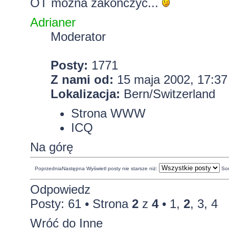
OT można zakończyć...
Adrianer
Moderator
Posty:
1771
Z nami od:
15 maja 2002, 17:37
Lokalizacja:
Bern/Switzerland
Strona WWW
ICQ
Na górę
Poprzednia
Następna
Wyświetl posty nie starsze niż:
So
Odpowiedz
Posty: 61 •
Strona
2
z
4
•
1
,
2
,
3
,
4
Wróć do Inne