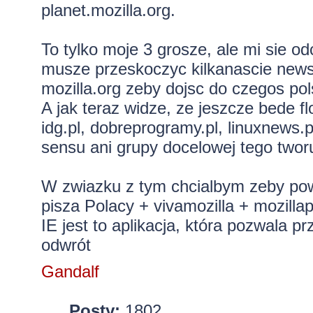
planet.mozilla.org.
To tylko moje 3 grosze, ale mi sie 
musze przeskoczyc kilkanascie newso
mozilla.org zeby dojsc do czegos pol
A jak teraz widze, ze jeszcze bede fl
idg.pl, dobreprogramy.pl, linuxnews.p
sensu ani grupy docelowej tego twor
W zwiazku z tym chcialbym zeby powst
pisza Polacy + vivamozilla + mozilla
IE jest to aplikacja, która pozwala p
odwrót
Gandalf
Posty:
1802