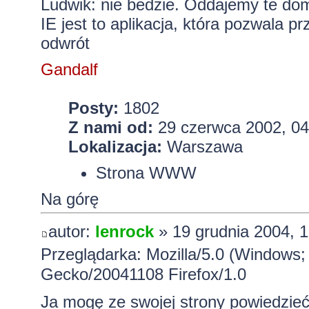
Ludwik: nie bedzie. Oddajemy te do
IE jest to aplikacja, która pozwala p
odwrót
Gandalf
Posty:
1802
Z nami od:
29 czerwca 2002, 04
Lokalizacja:
Warszawa
Strona WWW
Na górę
autor:
lenrock
» 19 grudnia 2004, 1
Przeglądarka: Mozilla/5.0 (Windows;
Gecko/20041108 Firefox/1.0
Ja mogę ze swojej strony powiedzieć