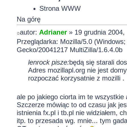
Strona WWW
Na górę
autor:
Adrianer
» 19 grudnia 2004,
Przeglądarka: Mozilla/5.0 (Windows;
Gecko/20041217 MultiZilla/1.6.4.0b
lenrock pisze:
będą się starali dos
Adres mozillapl.org nie jest dom
rozpoczać korzysatnie z mozilli .
ale po jakiego ciorta im te wszystkie
Szczerze mówiąc to od czasu jak jes
istnienia fx.pl i tb.pl nie widziałem
itp. to przesada wg. mnie... tym gada