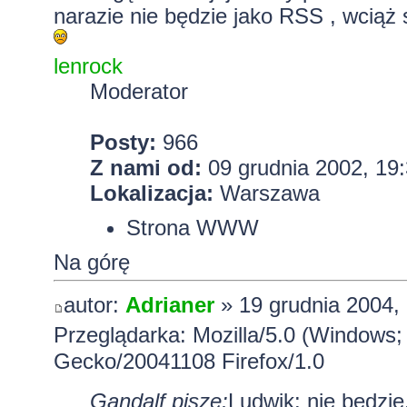
narazie nie będzie jako RSS , wciąż 
lenrock
Moderator
Posty:
966
Z nami od:
09 grudnia 2002, 19
Lokalizacja:
Warszawa
Strona WWW
Na górę
autor:
Adrianer
» 19 grudnia 2004,
Przeglądarka: Mozilla/5.0 (Windows;
Gecko/20041108 Firefox/1.0
Gandalf pisze:
Ludwik: nie bedzi