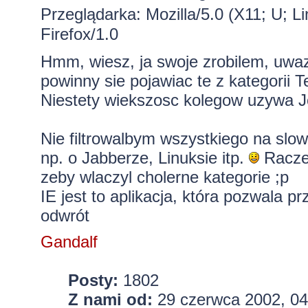
Przeglądarka: Mozilla/5.0 (X11; U; L
Firefox/1.0
Hmm, wiesz, ja swoje zrobilem, uwa
powinny sie pojawiac te z kategorii Te
Niestety wiekszosc kolegow uzywa Jo
Nie filtrowalbym wszystkiego na slo
np. o Jabberze, Linuksie itp.
Raczej
zeby wlaczyl cholerne kategorie ;p
IE jest to aplikacja, która pozwala p
odwrót
Gandalf
Posty:
1802
Z nami od:
29 czerwca 2002, 04