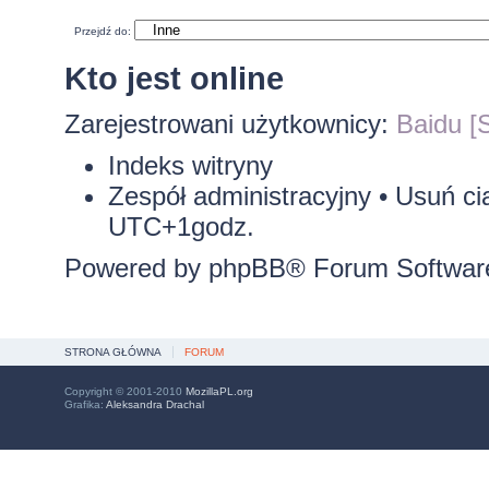
Przejdź do:
Kto jest online
Zarejestrowani użytkownicy:
Baidu [S
Indeks witryny
Zespół administracyjny
•
Usuń ci
UTC+1godz.
Powered by
phpBB
® Forum Softwar
STRONA GŁÓWNA
FORUM
Copyright © 2001-2010
MozillaPL.org
Grafika:
Aleksandra Drachal