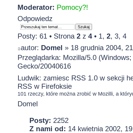
Moderator:
Pomocy?!
Odpowiedz
Posty: 61 •
Strona
2
z
4
•
1
,
2
,
3
,
4
autor:
Domel
» 18 grudnia 2004, 21
Przeglądarka: Mozilla/5.0 (Windows;
Gecko/20040616
Ludwik: zamiesc
RSS 1.0
w sekcji h
RSS w Firefoksie
101 rzeczy, które można zrobić w Mozilli, a któryc
Domel
Posty:
2252
Z nami od:
14 kwietnia 2002, 19