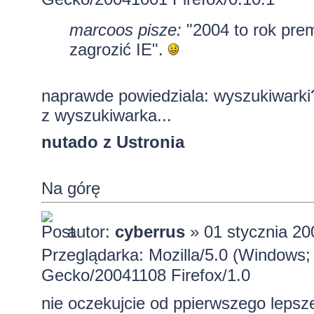
marcoos pisze:
"2004 to rok prem
zagrozić IE".
naprawde powiedziala: wyszukiwarki?
z wyszukiwarka...
nutado z Ustronia
Na górę
autor:
cyberrus
» 01 stycznia 20
Przeglądarka: Mozilla/5.0 (Windows;
Gecko/20041108 Firefox/1.0
nie oczekujcie od ppierwszego lepsz