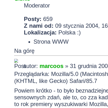
Moderator
Posty:
659
Z nami od:
09 stycznia 2004, 16
Lokalizacja:
Polska :)
Strona WWW
Na górę
autor:
marcoos
» 31 grudnia 200
Przeglądarka: Mozilla/5.0 (Macintos
(KHTML, like Gecko) Safari/85.7
Powiem krótko - to było beznadziejn
sensownych zdań, ale to, co zza kadr
to rok premiery wyszukiwarki Mozilla