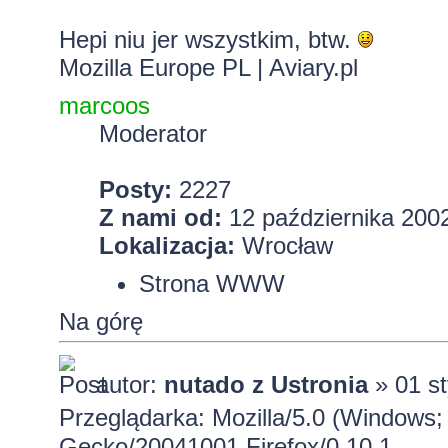
Hepi niu jer wszystkim, btw.
Mozilla Europe PL
|
Aviary.pl
marcoos
Moderator
Posty:
2227
Z nami od:
12 października 2002
Lokalizacja:
Wrocław
Strona WWW
Na górę
autor:
nutado z Ustronia
» 01 st
Przeglądarka: Mozilla/5.0 (Windows;
Gecko/20041001 Firefox/0.10.1