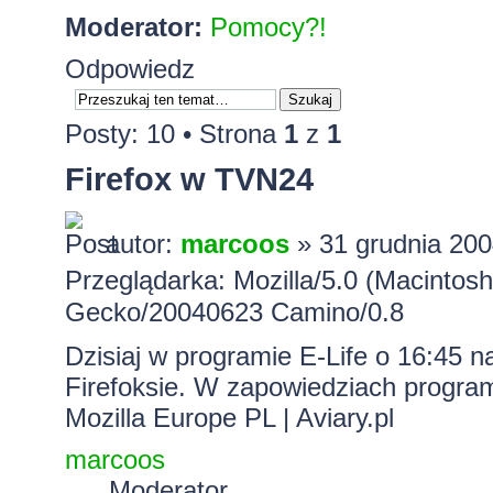
Moderator:
Pomocy?!
Odpowiedz
Posty: 10 • Strona
1
z
1
Firefox w TVN24
autor:
marcoos
» 31 grudnia 200
Przeglądarka: Mozilla/5.0 (Macinto
Gecko/20040623 Camino/0.8
Dzisiaj w programie E-Life o 16:45
Firefoksie. W zapowiedziach progra
Mozilla Europe PL
|
Aviary.pl
marcoos
Moderator